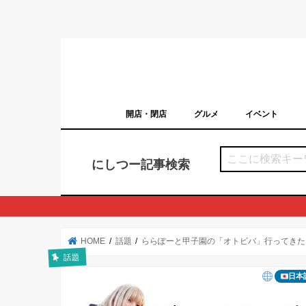
開店・閉店
グルメ
イベント
西宮の開店・閉店まとめ（日付順）
西宮市のイベン
にしつー記事検索
HOME
話題
ららぽーと甲子園の「オトビバ」行ってきた
話題
日本