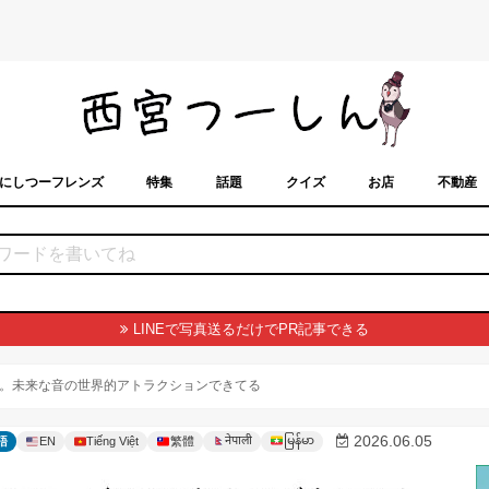
にしつーフレンズ
特集
話題
クイズ
お店
不動産
トカレンダー
「西宮スポット」に載せるには？
まちなみ
LINEで写真送るだけでPR記事できる
。未来な音の世界的アトラクションできてる
မြန်မာ
2026.06.05
नेपाली
語
EN
Tiếng Việt
繁體