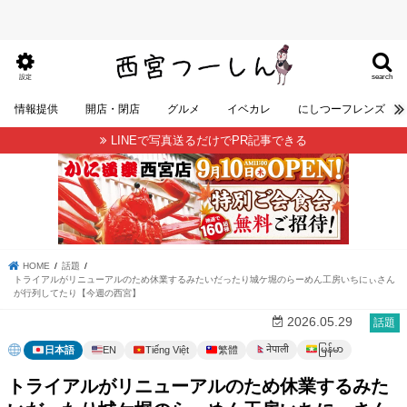
search
設定
情報提供
開店・閉店
グルメ
イベカレ
にしつーフレンズ
LINEで写真送るだけでPR記事できる
HOME
話題
トライアルがリニューアルのため休業するみたいだったり城ケ堀のらーめん工房いちにぃさん
が行列してたり【今週の西宮】
2026.05.29
話題
မြန်မာ
नेपाली
日本語
EN
Tiếng Việt
繁體
トライアルがリニューアルのため休業するみた