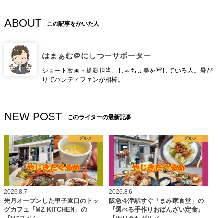
ABOUT
この記事をかいた人
はまぁむ＠にしつーサポーター
ショート動画・撮影担当。しゃちょ美を写している人。暑が
りでハンディファンが相棒。
NEW POST
このライターの最新記事
グルメ
グルメ
2026.8.7
2026.8.6
先月オープンした甲子園口のドッ
阪急今津駅すぐ「まみ家食堂」の
グカフェ「MZ KITCHEN」の
『選べる手作りおばんざい定食』