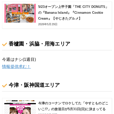
5/23オープン上甲子園「THE CITY DONUTS」
の『Banana Island』『Cinnamon Cookie
Cream』【やじきたグルメ】
2026年5月29日
香櫨園・浜脇・用海エリア
今週はナシ(1週目)
情報提供求む！
今津・阪神国道エリア
今津のコーナンでロケしてた「やすとものどこ
いこ!?」の放送日が5月31日(日)に決まってる