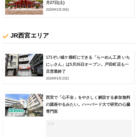
月27日(土)
2026年5月29日
JR西宮エリア
171ぞい城ケ堀町にできる「らーめん工房 いち
にぃさん」は5月26日オープン。戸田町店も一
旦営業終了
2026年5月23日
西宮で「心不全」をやさしく解説する参加無料
の講座やるみたい。ハーバード大で研究の心臓
専門医