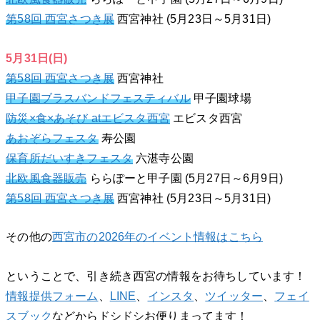
第58回 西宮さつき展
西宮神社 (5月23日～5月31日)
5月31日(日)
第58回 西宮さつき展
西宮神社
甲子園ブラスバンドフェスティバル
甲子園球場
防災×食×あそび atエビスタ西宮
エビスタ西宮
あおぞらフェスタ
寿公園
保育所だいすきフェスタ
六湛寺公園
北欧風食器販売
ららぽーと甲子園 (5月27日～6月9日)
第58回 西宮さつき展
西宮神社 (5月23日～5月31日)
その他の
西宮市の2026年のイベント情報はこちら
ということで、引き続き西宮の情報をお待ちしています！
情報提供フォーム
、
LINE
、
インスタ
、
ツイッター
、
フェイ
スブック
などからドシドシお便りまってます！