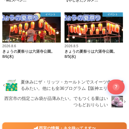
『MZスペシ…
【やじきたグルメ…
イベント
イベント
2026.8.6
2026.8.5
きょうの夏祭りは六湛寺公園。
きょうの夏祭りは六湛寺公園。
8/6(木)
8/5(水)
夏休みにザ・リッツ・カールトンでスイーツ作りでき
?
るみたい。他にも全36プログラム【阪神エリア】
西宮市の指定ごみ袋が品薄みたい。でもつくる量はい
つもどおりらしい
西宮の情報・ネタ待ってます〜