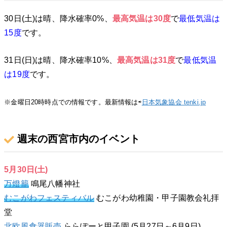
30日(土)は晴、降水確率0%、
最高気温は30
度
で
最低気温は
15
度
です。
31日(日)は晴、降水確率10%、
最高気温は31
度
で
最低気温
は19
度
です。
※金曜日20時時点での情報です。最新情報は⇨
日本気象協会 tenki.jp
週末の西宮市内のイベント
5月30日(土)
万燈籠
鳴尾八幡神社
むこがわフェスティバル
むこがわ幼稚園・甲子園教会礼拝
堂
北欧風食器販売
ららぽーと甲子園 (5月27日～6月9日)