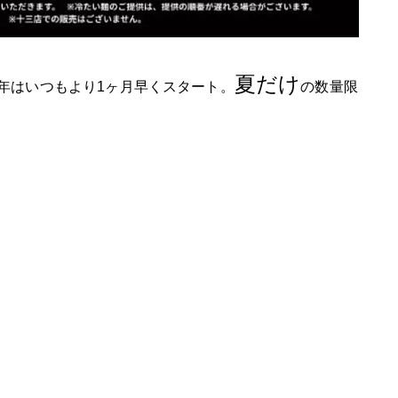
夏だけ
年はいつもより1ヶ月早くスタート。
の数量限