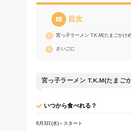
目次
宮っ子ラーメン T.K.M(たまごかけめ
1
さいごに
2
宮っ子ラーメン T.K.M(たまご
いつから食べれる？
6月3日(水)～スタート