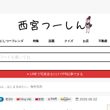
にしつーフレンズ
特集
話題
クイズ
お店
不動産
トカレンダー
「西宮スポット」に載せるには？
まちなみ
LINEで写真送るだけでPR記事できる
めん」はじまるみたい。毎年完売
မြန်မာ
2026.06.02
नेपाली
語
EN
Tiếng Việt
繁體