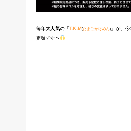
毎年
大人気
の「
T.K.M
」が、今
(
たまごかけめん
)
定麺です〜