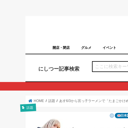
開店・閉店
グルメ
イベント
西宮の開店・閉店まとめ（日付順）
西宮市のイベン
にしつー記事検索
HOME
話題
あす6/3から宮っ子ラーメンで「たまごかけ
話題
日本