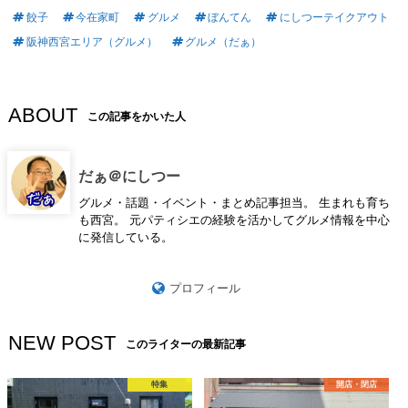
餃子
今在家町
グルメ
ぼんてん
にしつーテイクアウト
阪神西宮エリア（グルメ）
グルメ（だぁ）
ABOUT
この記事をかいた人
だぁ＠にしつー
グルメ・話題・イベント・まとめ記事担当。 生まれも育ち
も西宮。 元パティシエの経験を活かしてグルメ情報を中心
に発信している。
プロフィール
NEW POST
このライターの最新記事
特集
開店・閉店