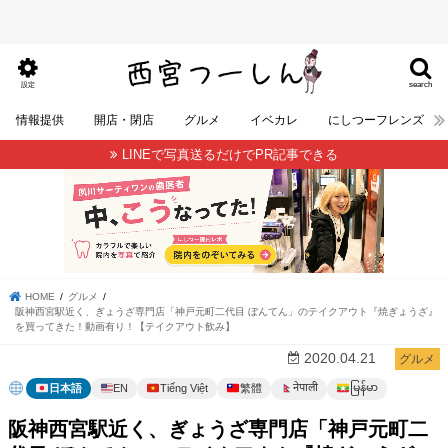
search
設定
情報提供
開店・閉店
グルメ
イベカレ
にしつーフレンズ
LINEで写真送るだけでPR記事できる
HOME
グルメ
阪神西宮駅近く、ぎょうざ専門店「神戸元町二代目 ぼんてん」のテイクアウト『焼ぎょうざ』
を買ってきた！動画有り！【テイクアウト飲み】
2020.04.21
グルメ
မြန်မာ
नेपाली
日本語
EN
Tiếng Việt
繁體
阪神西宮駅近く、ぎょうざ専門店「神戸元町二