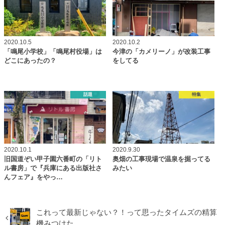
2020.10.5
2020.10.2
「鳴尾小学校」「鳴尾村役場」は
今津の「カメリーノ」が改装工事
どこにあったの？
をしてる
話題
特集
2020.10.1
2020.9.30
旧国道ぞい甲子園六番町の「リト
奥畑の工事現場で温泉を掘ってる
ル書房」で『兵庫にある出版社さ
みたい
んフェア』をやっ…
これって最新じゃない？！って思ったタイムズの精算
機みつけた