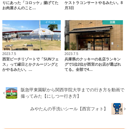
りにあった「コロッケ」揚げてた
ケストラコンサートやるみたい。8
お肉屋さんのこと…
月3日
イベント
話題
2023.7.5
2023.7.5
西宮ビーチリゾートで「SUNフェ
兵庫県のクッキーの名店ランキン
ス」って縁日とかクルージングと
グで1位2位が西宮のお店が選ばれ
かやるみたい。…
てる。全部で4…
阪急甲東園駅から関西学院大学までの行き方を動画で
撮ってみた【にしつー行き方】
みやたんの手洗いシール【西宮フォト】