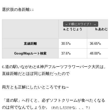
選択肢の各距離↓↓
⇄ 横にスワイプ！
a.とうじょう
b.あわじ
直線距離
30.5㌔
36.65㌔
GooglMapルート検索
37.6㌔
48.00㌔
c.道の駅いながわとd.神戸フルーツフラワーパーク大沢は、
直線距離だとほぼ同じ距離だったので
両方とも正解にしたいところですね～
「道の駅」へ行くと、必ずソフトクリームが食べたくなる
のは何でなんでしょうか。
（わたしだけかな。。。？）