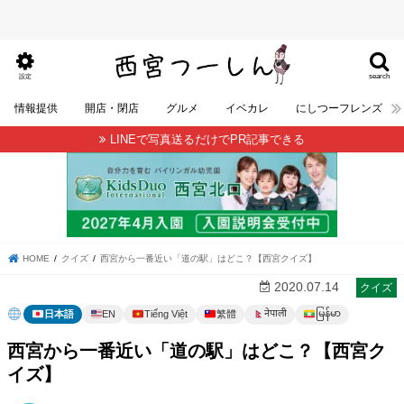
search
設定
情報提供
開店・閉店
グルメ
イベカレ
にしつーフレンズ
LINEで写真送るだけでPR記事できる
HOME
クイズ
西宮から一番近い「道の駅」はどこ？【西宮クイズ】
2020.07.14
クイズ
မြန်မာ
नेपाली
日本語
EN
Tiếng Việt
繁體
西宮から一番近い「道の駅」はどこ？【西宮ク
イズ】