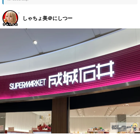
しゃちょ美＠にしつー