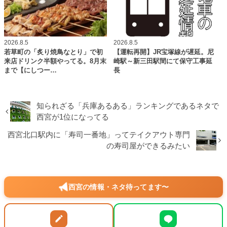
2026.8.5
2026.8.5
若草町の「炙り焼鳥なとり」で初
【運転再開】JR宝塚線が遅延。尼
来店ドリンク半額やってる。8月末
崎駅～新三田駅間にて保守工事延
まで【にしつー…
長
知られざる「兵庫あるある」ランキングであるネタで
西宮が1位になってる
西宮北口駅内に「寿司一番地」ってテイクアウト専門
の寿司屋ができるみたい
西宮の情報・ネタ待ってます〜