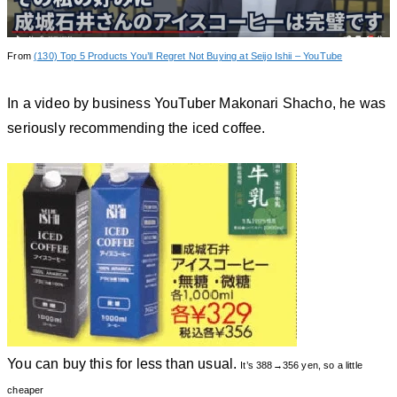
From
(130) Top 5 Products You’ll Regret Not Buying at Seijo Ishii – YouTube
In a video by business YouTuber Makonari Shacho, he was
seriously recommending the iced coffee.
You can buy this for less than usual.
It’s 388→356 yen, so a little
cheaper