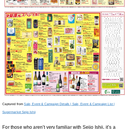
Captured from
Sale, Event & Campaign Details | Sale, Event & Campaign List |
Supermarket Seijo Ishii
For those who aren’t very familiar with Seijo Ishii, it’s a