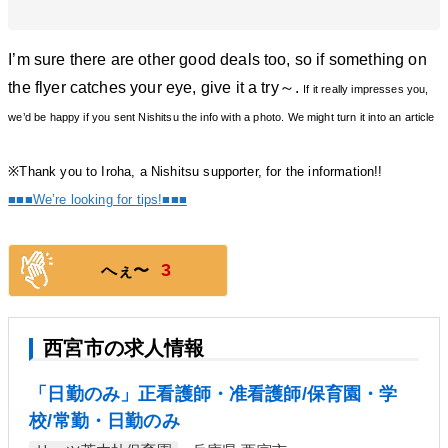
I’m sure there are other good deals too, so if something on
the flyer catches your eye, give it a try～.
If it really impresses you,
we’d be happy if you sent Nishitsu the info with a photo. We might turn it into an article
※Thank you to Iroha, a Nishitsu supporter, for the information!!
■■■We’re looking for tips!■■■
3
へぇ〜
西宮市の求人情報
「日勤のみ」正看護師・准看護師/保育園・学
校/常勤・日勤のみ