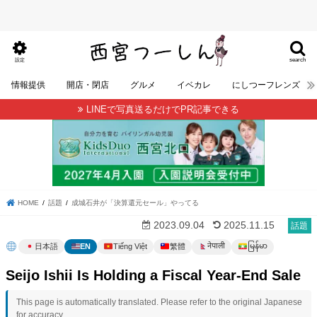
search
設定
情報提供
開店・閉店
グルメ
イベカレ
にしつーフレンズ
LINEで写真送るだけでPR記事できる
HOME
話題
成城石井が「決算還元セール」やってる
2023.09.04
2025.11.15
話題
မြန်မာ
नेपाली
日本語
EN
Tiếng Việt
繁體
Seijo Ishii Is Holding a Fiscal Year-End Sale
This page is automatically translated. Please refer to the original Japanese
for accuracy.