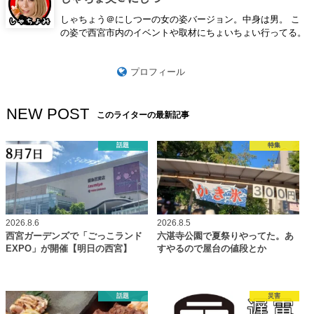
しゃちょう＠にしつーの女の姿バージョン。中身は男。 こ
の姿で西宮市内のイベントや取材にちょいちょい行ってる。
プロフィール
NEW POST
このライターの最新記事
話題
特集
2026.8.6
2026.8.5
西宮ガーデンズで「ごっこランド
六湛寺公園で夏祭りやってた。あ
EXPO」が開催【明日の西宮】
すやるので屋台の値段とか
話題
災害