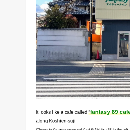
fantasy 89 caf
It looks like a cafe called
“
along Koshien-suji.
(Thanks to Kumamono-san and Yumi @ Nishitsu SP for the tip!)