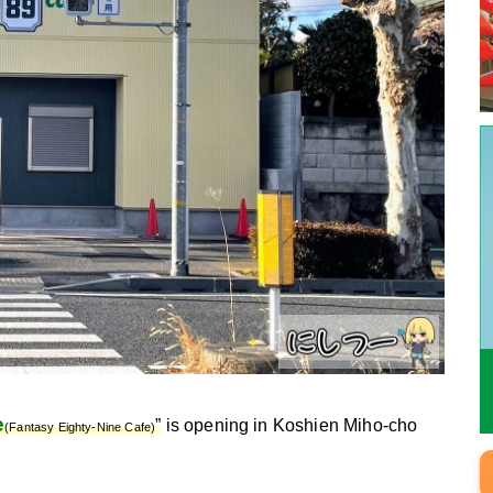
e
”
is opening in Koshien Miho-cho
(Fantasy Eighty-Nine Cafe)