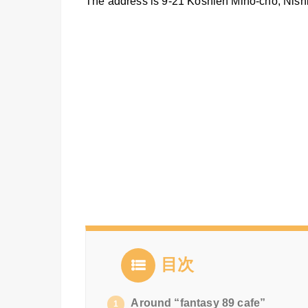
The address is 9-21 Koshien Miho-cho, Nish
目次
Around “fantasy 89 cafe”
1