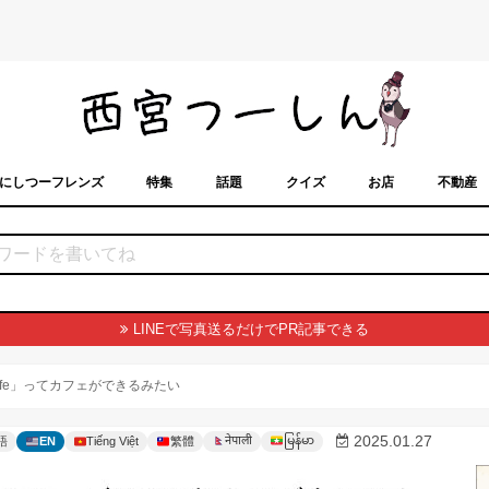
にしつーフレンズ
特集
話題
クイズ
お店
不動産
トカレンダー
「西宮スポット」に載せるには？
まちなみ
LINEで写真送るだけでPR記事できる
 cafe」ってカフェができるみたい
မြန်မာ
2025.01.27
नेपाली
語
EN
Tiếng Việt
繁體