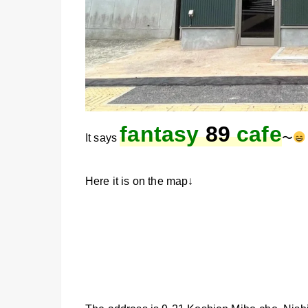
fantasy
89
cafe
It says
〜
Here it is on the map↓