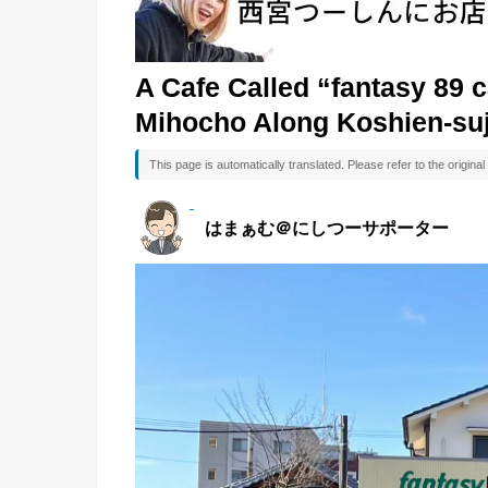
A Cafe Called “fantasy 89 
Mihocho Along Koshien-suj
This page is automatically translated. Please refer to the origin
はまぁむ＠にしつーサポーター