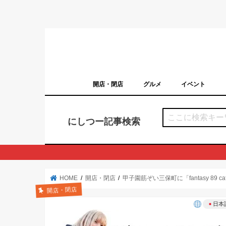
開店・閉店
グルメ
イベント
西宮の開店・閉店まとめ（日付順）
西宮市のイベン
にしつー記事検索
HOME
開店・閉店
甲子園筋ぞい三保町に「fantasy 89
開店・閉店
日本