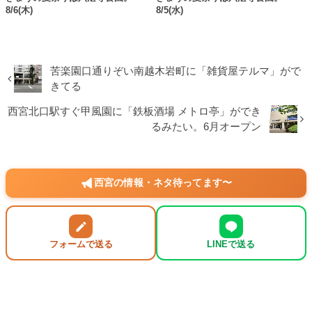
8/6(木)
8/5(水)
苦楽園口通りぞい南越木岩町に「雑貨屋テルマ」がで
きてる
西宮北口駅すぐ甲風園に「鉄板酒場 メトロ亭」ができ
るみたい。6月オープン
西宮の情報・ネタ待ってます〜
フォームで送る
LINEで送る