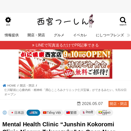
search
設定
情報提供
開店・閉店
グルメ
イベカレ
にしつーフレンズ
LINEで写真送るだけでPR記事できる
HOME
開店・閉店
仁川駅前に心療内科・精神科「潤心こころみクリニック仁川宝塚」ができるみたい。5月22日
オープン
2026.05.07
開店・閉店
မြန်မာ
नेपाली
日本語
EN
Tiếng Việt
繁體
Mental Health Clinic “Junshin Kokoromi