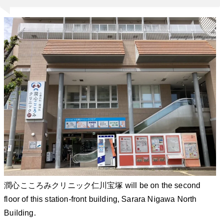
潤心こころみクリニック仁川宝塚 will be on the second
floor of this station-front building, Sarara Nigawa North
Building.