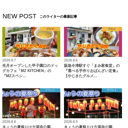
NEW POST
このライターの最新記事
グルメ
グルメ
2026.8.7
2026.8.6
先月オープンした甲子園口のドッ
阪急今津駅すぐ「まみ家食堂」の
グカフェ「MZ KITCHEN」の
『選べる手作りおばんざい定食』
『MZスペシ…
【やじきたグルメ…
イベント
イベント
2026.8.6
2026.8.5
きょうの夏祭りは六湛寺公園。
きょうの夏祭りは六湛寺公園。