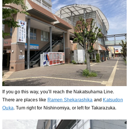
If you go this way, you’ll reach the Nakatsuhama Line.
There are places like
Ramen Shekarashika
and
Katsudon
Ouka
. Turn right for Nishinomiya, or left for Takarazuka.