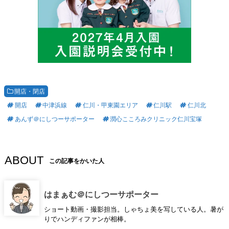
開店・閉店
開店
中津浜線
仁川・甲東園エリア
仁川駅
仁川北
あんず＠にしつーサポーター
潤心こころみクリニック仁川宝塚
ABOUT
この記事をかいた人
はまぁむ＠にしつーサポーター
ショート動画・撮影担当。しゃちょ美を写している人。暑が
りでハンディファンが相棒。