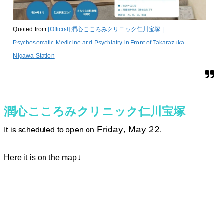
Quoted from
[Official] 潤心こころみクリニック仁川宝塚 |
Psychosomatic Medicine and Psychiatry in Front of Takarazuka-
Nigawa Station
潤心こころみクリニック仁川宝塚
Friday, May 22
It is scheduled to open on
.
Here it is on the map↓