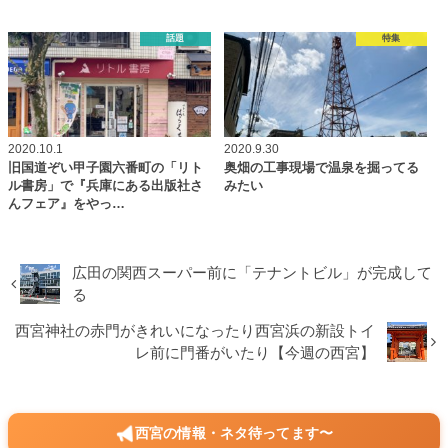
話題
特集
2020.10.1
2020.9.30
旧国道ぞい甲子園六番町の「リト
奥畑の工事現場で温泉を掘ってる
ル書房」で『兵庫にある出版社さ
みたい
んフェア』をやっ…
広田の関西スーパー前に「テナントビル」が完成して
る
西宮神社の赤門がきれいになったり西宮浜の新設トイ
レ前に門番がいたり【今週の西宮】
西宮の情報・ネタ待ってます〜