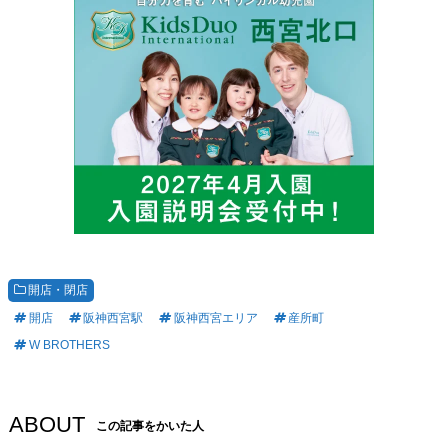
開店・閉店
開店
阪神西宮駅
阪神西宮エリア
産所町
W BROTHERS
ABOUT
この記事をかいた人