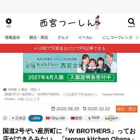
search
設定
情報提供
開店・閉店
グルメ
イベカレ
にしつーフレンズ
LINEで写真送るだけでPR記事できる
HOME
開店・閉店
国道2号ぞい産所町に「W BROTHERS」ってお店ができるみたい。「teppan kitchen
Ohana」があったところ
2020.08.29
2020.10.22
開店・閉店
မြန်မာ
नेपाली
日本語
EN
Tiếng Việt
繁體
国道2号ぞい産所町に「W BROTHERS」ってお
店ができるみたい。「teppan kitchen Ohana」