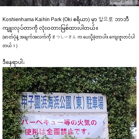
Koshienhama Kaihin Park (Oki ဧရိယာ) မှာ 앞으로 ဘာဘီ
ကျူးလုပ်တာကို လုံးဝတားမြစ်ထားပါတယ်။
(ဓာတ်ပုံနဲ့ အချက်အလက်ကို まつしーさん က ပေးပို့ခဲ့တာပါ။ ကျေးဇူးတင်ပါ
တယ်！)
ဒီနေရာပါ↓