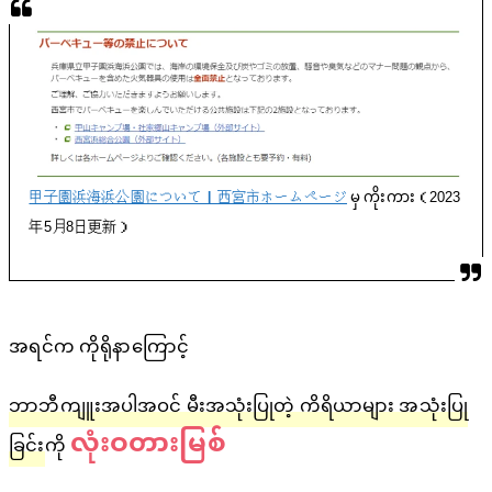
甲子園浜海浜公園について｜西宮市ホームページ
မှ ကိုးကား（2023
年5月8日更新）
အရင်က ကိုရိုနာကြောင့်
ဘာဘီကျူးအပါအဝင် မီးအသုံးပြုတဲ့ ကိရိယာများ အသုံးပြု
လုံးဝတားမြစ်
ခြင်း
ကို