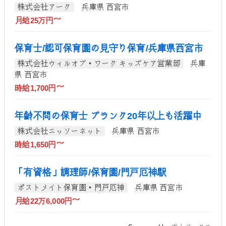
株式会社アーク
兵庫県 西宮市
月給25万円～
保育士/認可保育園の見守り保育/兵庫県西宮市
株式会社ウィルオブ・ワーク キッズケア営業部
兵庫
県 西宮市
時給1,700円～
年齢不問の保育士 ブランク20年以上も活躍中
株式会社ニッソーネット
兵庫県 西宮市
時給1,650円～
「有資格」調理師/保育園/門戸厄神駅
ポストメイト保育園・門戸厄神
兵庫県 西宮市
月給22万6,000円～