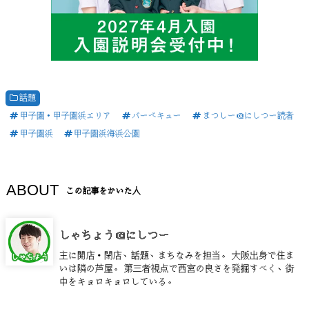
話題
甲子園・甲子園浜エリア
バーベキュー
まつしー＠にしつー読者
甲子園浜
甲子園浜海浜公園
ABOUT
この記事をかいた人
しゃちょう＠にしつー
主に開店・閉店、話題、まちなみを担当。 大阪出身で住ま
いは隣の芦屋。 第三者視点で西宮の良さを発掘すべく、街
中をキョロキョロしている。