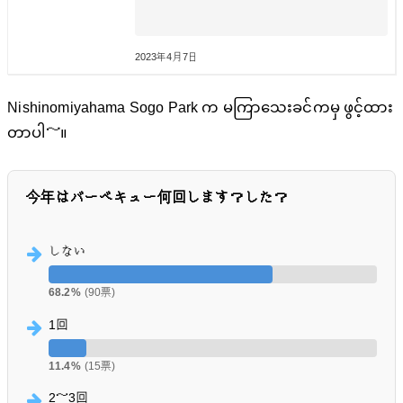
2023年4月7日
Nishinomiyahama Sogo Park က မကြာသေးခင်ကမှ ဖွင့်ထား
တာပါ～။
今年はバーベキュー何回します？した？
しない
68.2%
(90票)
1回
11.4%
(15票)
2～3回