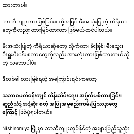
ထားတာပါ။
ဘာဘီကျူးတားမြစ်ခြင်း။ ထို့အပြင် မီးအသုံးပြုတဲ့ ကိရိယာ
တွေကိုလည်း တားမြစ်ထားတာ ဖြစ်မယ်ထင်ပါတယ်။
မီးအသုံးပြုတဲ့ ကိရိယာဆိုတော့ လိုက်တာ၊ မီးခြစ်၊ မီးသွေး၊
မီးရှူးမီးပန်း စတာတွေကိုလည်း အားလုံးတားမြစ်ထားတယ်ဆို
တဲ့ သဘောပါပဲ။
ဒီတစ်ခါ တားမြစ်ရတဲ့ အကြောင်းရင်းကတော့
သဘာဝပတ်ဝန်းကျင် ထိန်းသိမ်းရေး၊ အမှိုက်ပစ်ထားခြင်း၊
ဆူညံသံနဲ့ အနံ့ဆိုး စတဲ့ အပြုအမူစည်းကမ်းပြဿနာတွေ
ကြောင့်
ဖြစ်ပုံရပါတယ်။
Nishinomiya မြို့မှာ ဘာဘီကျူးလုပ်နိုင်တဲ့ အများပြည်သူသုံး