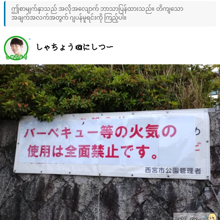
ဤစာမျက်နှာသည် အလိုအလျောက် ဘာသာပြန်ထားသည်။ တိကျသော
အချက်အလက်အတွက် ဂျပန်မူရင်းကို ကြည့်ပါ။
しゃちょう＠にしつー