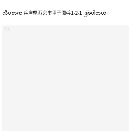
လိပ်စာက 兵庫県西宮市甲子園浜1-2-1 ဖြစ်ပါတယ်။