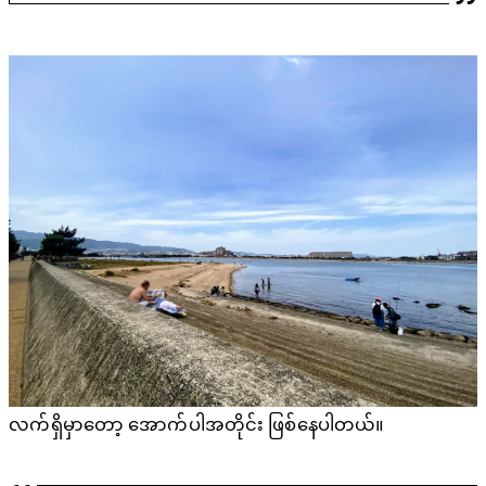
လက်ရှိမှာတော့ အောက်ပါအတိုင်း ဖြစ်နေပါတယ်။