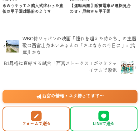
きのうやってた成人式終わった直
【運転再開】阪神電車が運転見合
後の甲子園球場前のようす
わせ。尼崎から甲子園
WBC侍ジャパンの映画「憧れを超えた侍たち」の主題
歌は西宮出身あいみょんの「さよならの今日に」。武
庫川かな
B1昇格に直結する試合「西宮ストークス」がセミファ
イナルで敗退
西宮の情報・ネタ待ってます〜
フォームで送る
LINEで送る