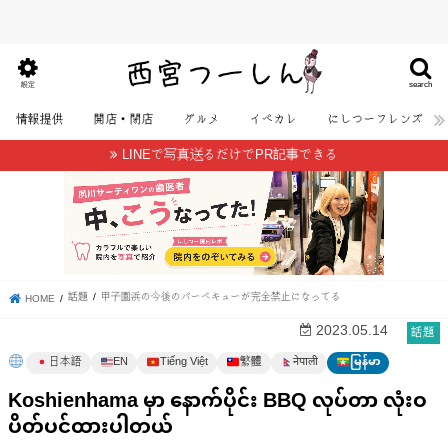
search
設定
情報提供
開店・閉店
グルメ
イベカレ
にしつーフレンズ
LINEで写真送るだけでPR記事できる
話題
甲子園浜の今後のバーベキューが完全禁止になってる
HOME
話題
2023.05.14
日本語
EN
Tiếng Việt
繁體
မြန်မာ
नेपाली
Koshienhama မှာ နောက်ပိုင်း BBQ လုပ်တာ လုံးဝ
ပိတ်ပင်ထားပါတယ်