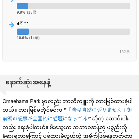
9.8%
(13票)
4回～
10.6%
(14票)
132票
နောက်ဆုံးအနေနဲ့
Omaehama Park မှာလည်း ဘာဘီကျူးကို တားမြစ်ထားခဲ့ပါ
တယ်။ တားမြစ်မတိုင်ခင်က “
「炭は自然に返りません」御
前浜の記事が全国的に話題になってる
” ဆိုတဲ့ ဆောင်းပါး
လည်း ရေးခဲ့ပါတယ်။ မီးသွေးက သဘာဝဆန်တဲ့ ပစ္စည်းလို
ခံစားရတာကြောင့် ပစ်ထားမိလွယ်တဲ့ အမှိုက်ဖြစ်နေတတ်တာ