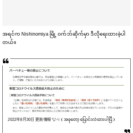
အရင်က Nishinomiya မြို့ ဝက်ဘ်ဆိုက်မှာ ဒီလိုရေးထားခဲ့ပါ
တယ်။
2022年8月30日 更新情報 당시（အခုတော့ ပြောင်းလဲထားပါပြီ）