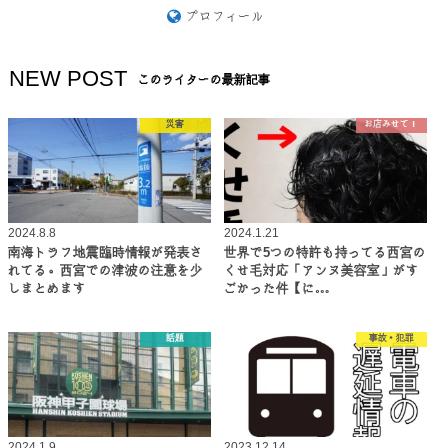
プロフィール
NEW POST
このライターの最新記事
災害
お店みせて！
2024.8.8
2024.1.21
南海トラフ地震臨時情報が発表さ
世界で5つの特許も持ってる西宮の
れてる。西宮での津波の注意を少
くせ毛対応「アンヌ美容室」がす
しまとめます
ごかった件【に…
話題
事故・犯罪
2024.1.9
2023.12.14