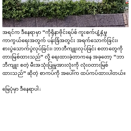
အရင်က ဒီနေရာမှာ “ကိုရိုနာဗိုင်းရပ်စ် ကူးစက်ပျံ့နှံ့မှု
ကာကွယ်ရေးအတွက် ပန်းခြံအတွင်း အရက်သောက်ခြင်း၊
စားပွဲသောက်ပွဲလုပ်ခြင်း၊ ဘာဘီကျူးလုပ်ခြင်း စတာတွေကို
တားမြစ်ထားသည်” လို့ ရေးထားခဲ့တာကနေ အခုတော့ “ဘာ
ဘီကျူး စတဲ့ မီးအသုံးပြုမှုအားလုံးကို လုံးဝတားမြစ်
ထားသည်” ဆိုတဲ့ စာကပ်ကို အပေါ်က ထပ်ကပ်ထားပါတယ်။
မြေပုံမှာ ဒီနေရာပါ↓