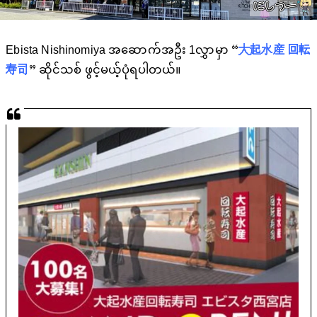
Ebista Nishinomiya အဆောက်အဦး 1လွှာမှာ “
大起水産 回転
寿司
” ဆိုင်သစ် ဖွင့်မယ့်ပုံရပါတယ်။