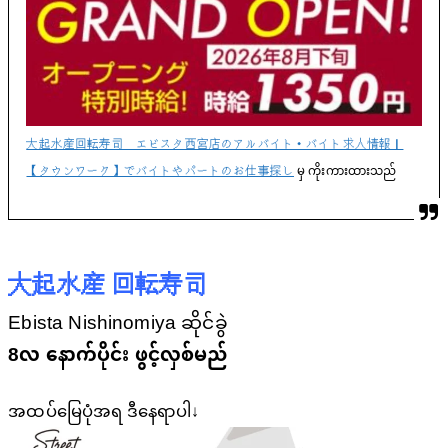
大起水産回転寿司 エビスタ西宮店のアルバイト・バイト求人情報｜
【タウンワーク】でバイトやパートのお仕事探し
မှ ကိုးကားထားသည်
大起水産 回転寿司
Ebista Nishinomiya ဆိုင်ခွဲ
8လ နောက်ပိုင်း ဖွင့်လှစ်မည်
အထပ်မြေပုံအရ ဒီနေရာပါ↓