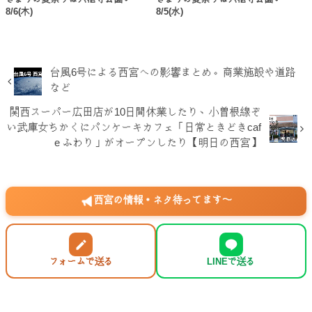
きょうの夏祭りは六湛寺公園。
きょうの夏祭りは六湛寺公園。
8/6(木)
8/5(水)
台風6号による西宮への影響まとめ。商業施設や道路
など
関西スーパー広田店が10日間休業したり、小曽根線ぞ
い武庫女ちかくにパンケーキカフェ「日常ときどきcaf
e ふわり」がオープンしたり【明日の西宮】
西宮の情報・ネタ待ってます〜
フォームで送る
LINEで送る