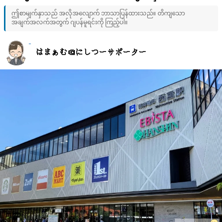
ဤစာမျက်နှာသည် အလိုအလျောက် ဘာသာပြန်ထားသည်။ တိကျသော
အချက်အလက်အတွက် ဂျပန်မူရင်းကို ကြည့်ပါ။
はまぁむ＠にしつーサポーター