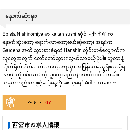
နောက်ဆုံးမှာ
Ebista Nishinomiya မှာ kaiten sushi ဆိုင် 大起水産 က
နောက်ဆုံးတော့ ရောက်လာတော့မယ်ဆိုတော့၊ အရင်က
Gardens အထိ သွားစားခဲ့ရတဲ့ Hanshin လိုင်းတစ်လျှောက်က
လူတွေအတွက် တော်တော်သွားရလွယ်လာမယ့်ပုံပါ။ ဘူတာနဲ့
တိုက်ရိုက်ချိတ်ဆက်ထားတဲ့နေရာမှာ အမြန်လေး ဆူရှီစားလို့ရ
လာမှာကို ဝမ်းသာမယ့်သူတွေလည်း များမယ်ထင်ပါတယ်။
အခုကတည်းက ဖွင့်မယ့်နေ့ကို စောင့်မျှော်မိပါတယ်နော်〜
67
へぇ〜
西宮市の求人情報