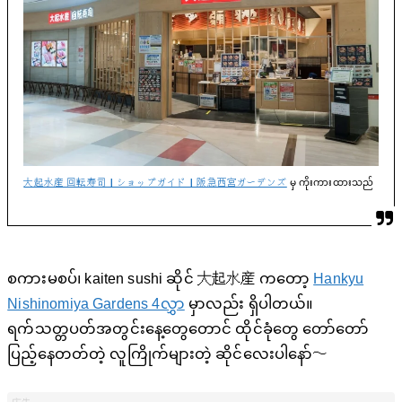
大起水産 回転寿司｜ショップガイド｜阪急西宮ガーデンズ
မှ ကိုးကားထားသည်
စကားမစပ်၊ kaiten sushi ဆိုင် 大起水産 ကတော့
Hankyu
Nishinomiya Gardens 4လွှာ
မှာလည်း ရှိပါတယ်။
ရက်သတ္တပတ်အတွင်းနေ့တွေတောင် ထိုင်ခုံတွေ တော်တော်
ပြည့်နေတတ်တဲ့ လူကြိုက်များတဲ့ ဆိုင်လေးပါနော်〜