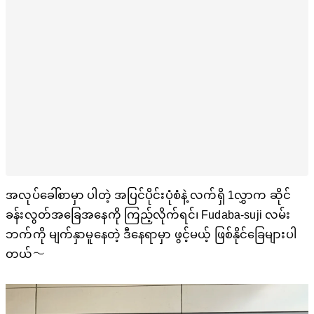
အလုပ်ခေါ်စာမှာ ပါတဲ့ အပြင်ပိုင်းပုံစံနဲ့ လက်ရှိ 1လွှာက ဆိုင်
ခန်းလွတ်အခြေအနေကို ကြည့်လိုက်ရင်၊ Fudaba-suji လမ်း
ဘက်ကို မျက်နှာမူနေတဲ့ ဒီနေရာမှာ ဖွင့်မယ့် ဖြစ်နိုင်ခြေများပါ
တယ်〜