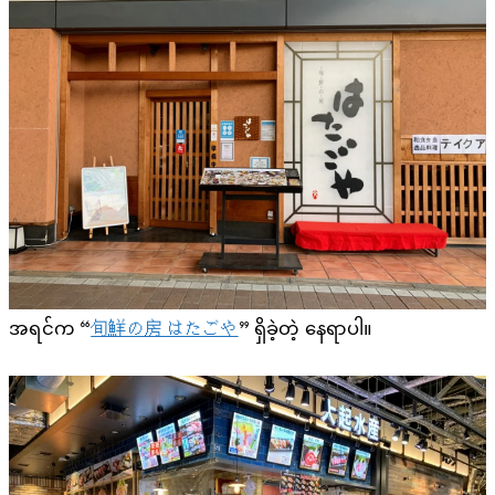
အရင်က “
旬鮮の房 はたごや
” ရှိခဲ့တဲ့ နေရာပါ။