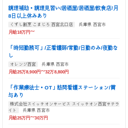
調理補助・調理見習い/居酒屋/居酒屋/飲食店/月
8日以上休みあり
くずし割烹 こまじろ 西宮北口店
兵庫県 西宮市
月給18万円～
「時短勤務可」/正看護師/常勤/日勤のみ/夜勤な
し
オレンジ西宮
兵庫県 西宮市
月給25万8,900円～32万8,800円
「作業療法士・OT」訪問看護ステーション/賞
与あり
株式会社スイッチオンサービス スイッチオン西宮サテラ
イト
兵庫県 西宮市
月給25万円～30万円