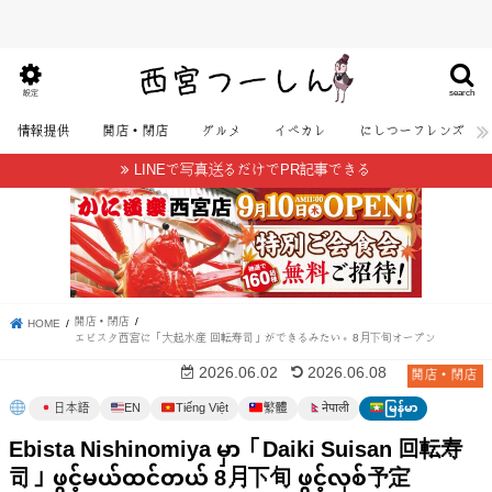
search
設定
情報提供
開店・閉店
グルメ
イベカレ
にしつーフレンズ
LINEで写真送るだけでPR記事できる
開店・閉店
HOME
エビスタ西宮に「大起水産 回転寿司」ができるみたい。8月下旬オープン
開店・閉店
2026.06.02
2026.06.08
日本語
EN
Tiếng Việt
繁體
မြန်မာ
नेपाली
Ebista Nishinomiya မှာ「Daiki Suisan 回転寿
司」ဖွင့်မယ်ထင်တယ် 8月下旬 ဖွင့်လှစ်予定