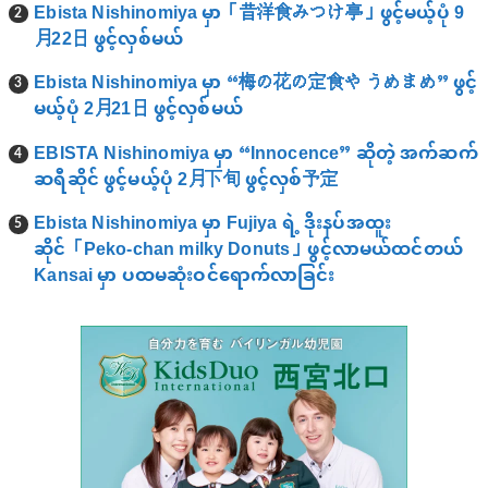
Ebista Nishinomiya မှာ「昔洋食みつけ亭」ဖွင့်မယ့်ပုံ 9
月22日 ဖွင့်လှစ်မယ်
Ebista Nishinomiya မှာ “梅の花の定食や うめまめ” ဖွင့်
မယ့်ပုံ 2月21日 ဖွင့်လှစ်မယ်
EBISTA Nishinomiya မှာ “Innocence” ဆိုတဲ့ အက်ဆက်
ဆရီဆိုင် ဖွင့်မယ့်ပုံ 2月下旬 ဖွင့်လှစ်予定
Ebista Nishinomiya မှာ Fujiya ရဲ့ ဒိုးနပ်အထူး
ဆိုင်「Peko-chan milky Donuts」ဖွင့်လာမယ်ထင်တယ်
Kansai မှာ ပထမဆုံးဝင်ရောက်လာခြင်း