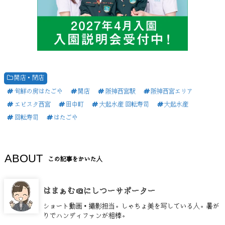
開店・閉店
旬鮮の房はたごや
開店
阪神西宮駅
阪神西宮エリア
エビスタ西宮
田中町
大起水産 回転寿司
大起水産
回転寿司
はたごや
ABOUT
この記事をかいた人
はまぁむ＠にしつーサポーター
ショート動画・撮影担当。しゃちょ美を写している人。暑が
りでハンディファンが相棒。