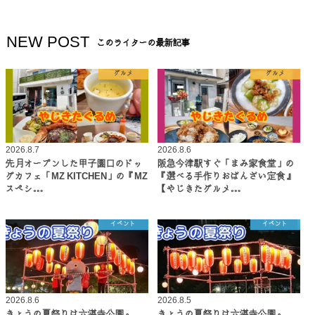
NEW POST
このライターの最新記事
グルメ
グルメ
2026.8.7
2026.8.6
先月オープンした甲子園口のドッ
阪急今津駅すぐ「まみ家食堂」の
グカフェ「MZ KITCHEN」の『MZ
『選べる手作りおばんざい定食』
スペシ…
【やじきたグルメ…
イベント
イベント
2026.8.6
2026.8.5