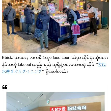
Ebista မှာတော့ လက်ရှိ 1လွှာ food court ထဲမှာ ဆိုင်မှာထိုင်စား
နိုင်သလို takeout လည်း ရတဲ့ ဆူရှီနဲ့ ပင်လယ်စာဒုံ ဆိုင် “
大起
水産まぐろダイニング
” ရှိနေပါတယ်။