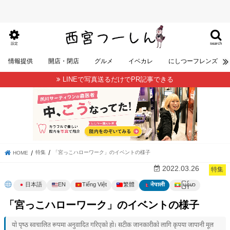
search
設定
情報提供
開店・閉店
グルメ
イベカレ
にしつーフレンズ
LINEで写真送るだけでPR記事できる
特集
「宮っこハローワーク」のイベントの様子
HOME
2022.03.26
特集
မြန်မာ
日本語
EN
Tiếng Việt
繁體
नेपाली
「宮っこハローワーク」のイベントの様子
यो पृष्ठ स्वचालित रूपमा अनुवादित गरिएको हो। सटीक जानकारीको लागि कृपया जापानी मूल