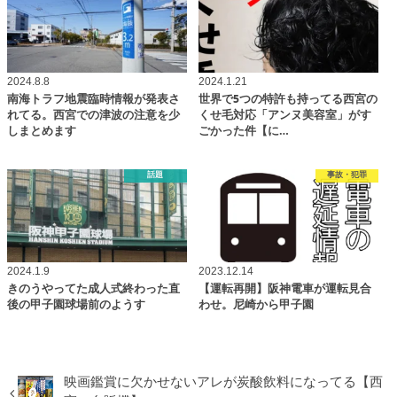
2024.8.8
2024.1.21
南海トラフ地震臨時情報が発表さ
世界で5つの特許も持ってる西宮の
れてる。西宮での津波の注意を少
くせ毛対応「アンヌ美容室」がす
しまとめます
ごかった件【に…
話題
事故・犯罪
2024.1.9
2023.12.14
きのうやってた成人式終わった直
【運転再開】阪神電車が運転見合
後の甲子園球場前のようす
わせ。尼崎から甲子園
映画鑑賞に欠かせないアレが炭酸飲料になってる【西