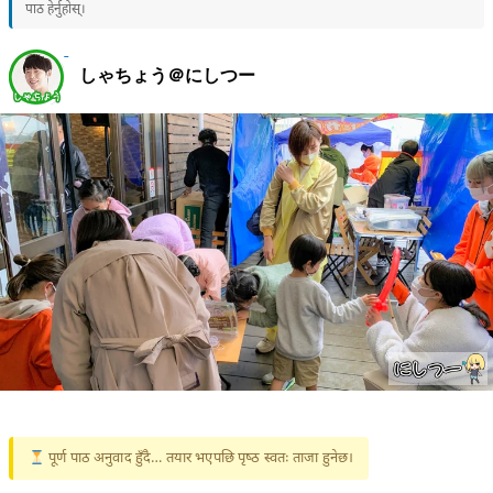
पाठ हेर्नुहोस्।
しゃちょう＠にしつー
पूर्ण पाठ अनुवाद हुँदै… तयार भएपछि पृष्ठ स्वतः ताजा हुनेछ।