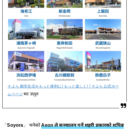
そよら 都市生活をもっと便利に! もっと楽しく! │そよら 公式ホー
ムページ
बाट उद्धृत
「
Soyora
」 भनेको
Aeon ले सञ्चालन गर्ने शहरी प्रकारको शपिङ