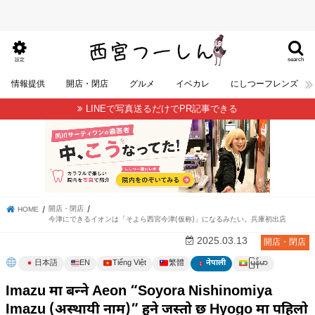
search
設定
情報提供
開店・閉店
グルメ
イベカレ
にしつーフレンズ
LINEで写真送るだけでPR記事できる
開店・閉店
HOME
今津にできるイオンは「そよら西宮今津(仮称)」になるみたい。兵庫初出店
2025.03.13
開店・閉店
မြန်မာ
日本語
EN
Tiếng Việt
繁體
नेपाली
Imazu मा बन्ने Aeon “Soyora Nishinomiya
Imazu (अस्थायी नाम)” हुने जस्तो छ Hyogo मा पहिलो