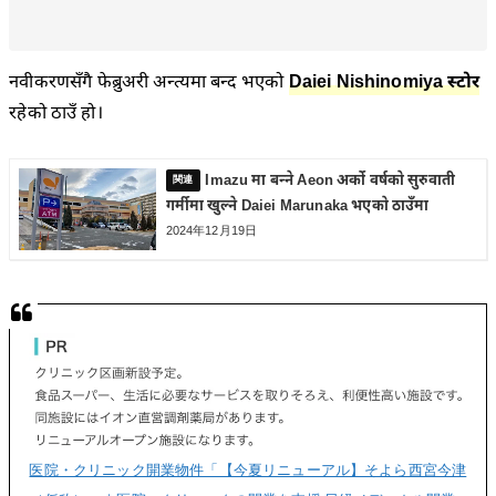
नवीकरणसँगै फेब्रुअरी अन्त्यमा बन्द भएको
Daiei Nishinomiya स्टोर
रहेको ठाउँ हो।
Imazu मा बन्ने Aeon अर्को वर्षको सुरुवाती
गर्मीमा खुल्ने Daiei Marunaka भएको ठाउँमा
2024年12月19日
医院・クリニック開業物件「【今夏リニューアル】そよら西宮今津