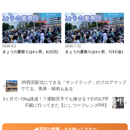
イベント
イベント
2026.8.2
2026.7.31
きょうの夏祭りは4ヶ所。8/2(日)
きょうの夏祭りは4ヶ所。7/31(金)
JR西宮駅北にできる「サンドラッグ」のフロアマップ
でてる。青果・精肉もある
3ヶ月で−10kg達成！？運動苦手でも痩せる？EVOLT甲
子園に行ってきた【にしつーフレンズPR】
西宮の情報・ネタ待ってます〜