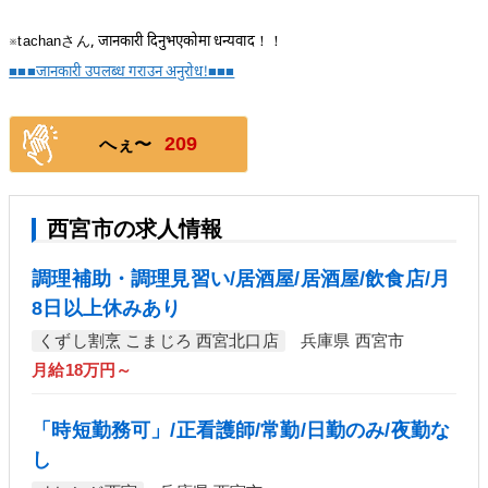
※tachanさん, जानकारी दिनुभएकोमा धन्यवाद！！
■■■जानकारी उपलब्ध गराउन अनुरोध!■■■
209
へぇ〜
西宮市の求人情報
調理補助・調理見習い/居酒屋/居酒屋/飲食店/月
8日以上休みあり
くずし割烹 こまじろ 西宮北口店
兵庫県 西宮市
月給18万円～
「時短勤務可」/正看護師/常勤/日勤のみ/夜勤な
し