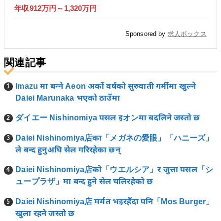
年収912万円～1,320万円
Sponsored by
求人ボックス
関連記事
Imazu मा बन्ने Aeon अर्को वर्षको सुरुवाती गर्मीमा खुल्ने
Daiei Marunaka भएको ठाउँमा
ダイエー Nishinomiya पसल इオンमा बदलिने जस्तो छ
Daiei Nishinomiya店का「メガネの愛眼」「ハニーズ」
ले बन्द हुनुअघि सेल गरिरहेका छन्
Daiei Nishinomiya店को「ウエルシア」र जुत्ता पसल「シ
ュープラザ」मा बन्द हुने सेल चलिरहेको छ
Daiei Nishinomiya店 मर्मत भइरहँदा पनि「Mos Burger」
खुला रहने जस्तो छ