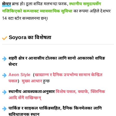
सेन्टर
ब्रान्ड हो। ठूला शपिङ मलभन्दा फरक,
स्थानीय समुदायसँग
नजिकिएको कम्प्याक्ट व्यावसायिक सुविधा
का रूपमा अहिले देशभर
14 वटा स्टोर सञ्चालनमा छन्।
Soyora का विशेषता
शहरी क्षेत्र र आवासीय टोलका लागि सानो आकारको शपिङ
सेन्टर
Aeon Style
（
खाद्यान्न र दैनिक उपभोग्य सामान केन्द्रित
पसल
）
मुख्य आधार
हुन्छ
स्थानीय आवश्यकताअनुसार
विशेष पसल, क्याफे, क्लिनिक
आदि सँगै राखिन्छन्
पार्किङ र साइकल पार्किङसहित, दैनिक किनमेलका लागि
सुविधाजनक स्थान