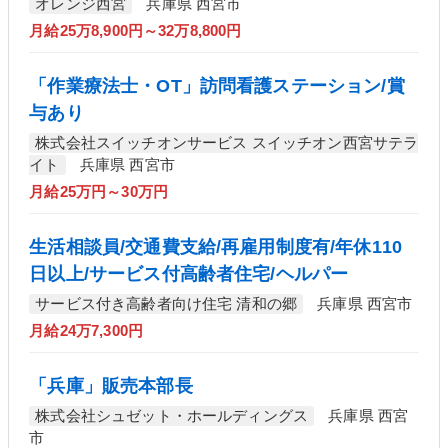
オレンジ西宮
兵庫県 西宮市
月給25万8,900円～32万8,800円
「作業療法士・OT」訪問看護ステーション/賞
与あり
株式会社スイッチオンサービス スイッチオン西宮サテラ
イト
兵庫県 西宮市
月給25万円～30万円
生活相談員/交通費支給/再雇用制度有/年休110
日以上/サービス付高齢者住宅/ヘルパー
サービス付き高齢者向け住宅 清和の郷
兵庫県 西宮市
月給24万7,300円
「兵庫」販売本部長
株式会社シュゼット・ホールディングス
兵庫県 西宮
市