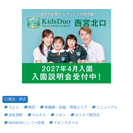
開店・閉店
そよら
開店
香櫨園・浜脇・用海エリア
リニューアル
浜松原町
マルナカ
イオン
ダイエー西宮店
tachan＠にしつー読者
イオンスタイル