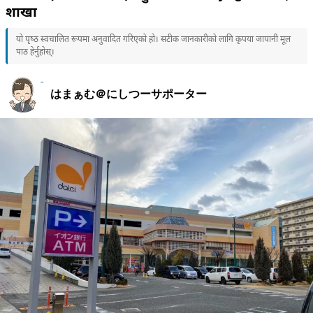
शाखा
यो पृष्ठ स्वचालित रूपमा अनुवादित गरिएको हो। सटीक जानकारीको लागि कृपया जापानी मूल
पाठ हेर्नुहोस्।
はまぁむ＠にしつーサポーター