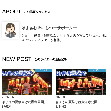
ABOUT
この記事をかいた人
はまぁむ＠にしつーサポーター
ショート動画・撮影担当。しゃちょ美を写している人。暑が
りでハンディファンが相棒。
NEW POST
このライターの最新記事
イベント
イベント
2026.8.6
2026.8.5
きょうの夏祭りは六湛寺公園。
きょうの夏祭りは六湛寺公園。
8/6(木)
8/5(水)