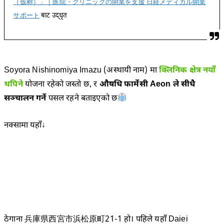
（仮称）」｜医院・クリニックの開業を支援 日経メディカル開業
サポート
बाट उद्धृत
Soyora Nishinomiya Imazu (अस्थायी नाम) मा
क्लिनिक क्षेत्र नयाँ
थपिने
योजना रहेको जस्तो छ, र
औषधि फार्मेसी Aeon ले सीधै
सञ्चालन गर्ने
पसल रहने बताइएको छ
नक्सामा यहाँ↓
ठेगाना 兵庫県西宮市浜松原町21-1 हो। पहिले यहाँ Daiei