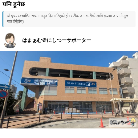
पनि हुनेछ
यो पृष्ठ स्वचालित रूपमा अनुवादित गरिएको हो। सटीक जानकारीको लागि कृपया जापानी मूल
पाठ हेर्नुहोस्।
はまぁむ＠にしつーサポーター