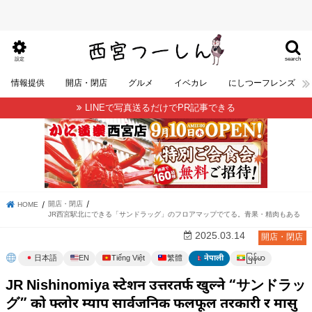
search
設定
情報提供
開店・閉店
グルメ
イベカレ
にしつーフレンズ
LINEで写真送るだけでPR記事できる
開店・閉店
HOME
JR西宮駅北にできる「サンドラッグ」のフロアマップでてる。青果・精肉もある
2025.03.14
開店・閉店
မြန်မာ
日本語
EN
Tiếng Việt
繁體
नेपाली
JR Nishinomiya स्टेशन उत्तरतर्फ खुल्ने “サンドラッ
グ” को फ्लोर म्याप सार्वजनिक फलफूल तरकारी र मासु