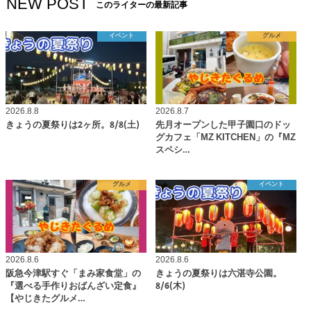
NEW POST
このライターの最新記事
イベント
グルメ
2026.8.8
2026.8.7
きょうの夏祭りは2ヶ所。8/8(土)
先月オープンした甲子園口のドッ
グカフェ「MZ KITCHEN」の『MZ
スペシ…
グルメ
イベント
2026.8.6
2026.8.6
阪急今津駅すぐ「まみ家食堂」の
きょうの夏祭りは六湛寺公園。
『選べる手作りおばんざい定食』
8/6(木)
【やじきたグルメ…