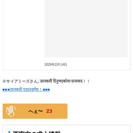
2025年2月14日
※サイアミーズさん, जानकारी दिनुभएकोमा धन्यवाद！！
■■■जानकारी पठाउनुहोस्！■■■
23
へぇ〜