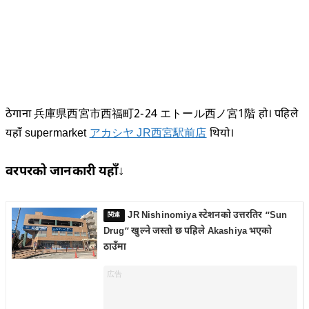
ठेगाना 兵庫県西宮市西福町2-24 エトール西ノ宮1階 हो। पहिले
यहाँ supermarket
アカシヤ JR西宮駅前店
थियो।
वरपरको जानकारी यहाँ↓
JR Nishinomiya स्टेशनको उत्तरतिर “Sun
Drug” खुल्ने जस्तो छ पहिले Akashiya भएको
ठाउँमा