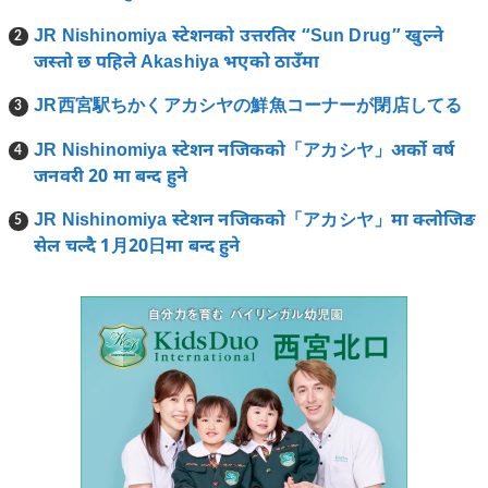
JR Nishinomiya स्टेशनको उत्तरतिर “Sun Drug” खुल्ने
जस्तो छ पहिले Akashiya भएको ठाउँमा
JR西宮駅ちかくアカシヤの鮮魚コーナーが閉店してる
JR Nishinomiya स्टेशन नजिकको「アカシヤ」अर्को वर्ष
जनवरी 20 मा बन्द हुने
JR Nishinomiya स्टेशन नजिकको「アカシヤ」मा क्लोजिङ
सेल चल्दै 1月20日मा बन्द हुने