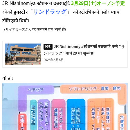
JR Nishinomiya स्टेशनको उत्तरपट्टि
3月29日(土)オープン予定
「
サンドラッグ
」
रहेको
ड्रगस्टोर
को स्टोरभित्रको फ्लोर म्याप
टाँसिएको थियो।
（サイアミーズさんबाट जानकारी प्राप्त भएको हो)
JR Nishinomiya स्टेशनको उत्तरतर्फ बन्ने “サ
ンドラッグ” मार्च 29 मा खुल्नेछ
2025年3月5日
यो हो↓