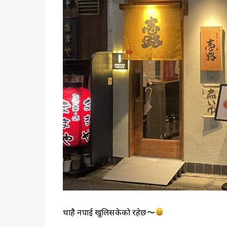
थाहै नपाई खुलिसकेको रहेछ〜