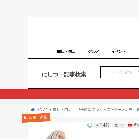
開店・閉店
グルメ
イベント
西宮の開店・閉店まとめ（日付順）
西宮市のイベン
にしつー記事検索
開店・閉店
甲子園口でつくってたラーメン屋「
HOME
開店・閉店
日本語
EN
Tiến