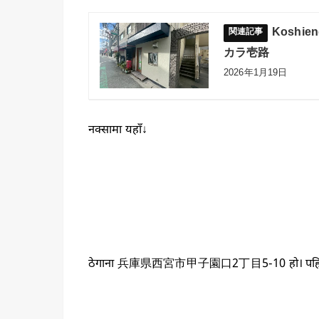
Koshien
カラ壱路
2026年1月19日
नक्सामा यहाँ↓
ठेगाना 兵庫県西宮市甲子園口2丁目5-10 हो। पहिल