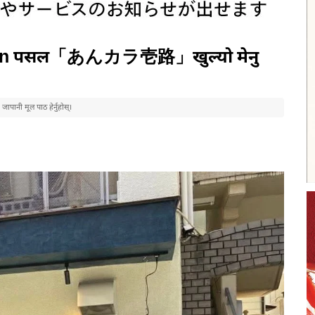
amen पसल「あんカラ壱路」खुल्यो मेनु
पानी मूल पाठ हेर्नुहोस्।