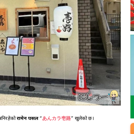
बनिरहेको
रामेन
पसल
“
あんカラ壱路
” खुलेको छ।