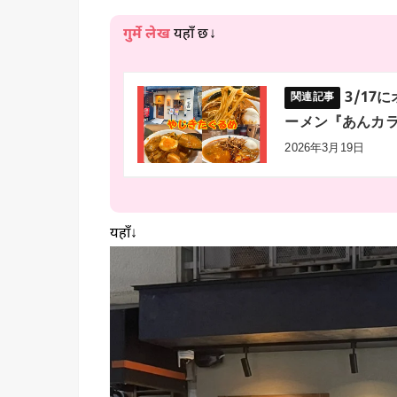
गुर्मे लेख
यहाँ छ↓
3/1
ーメン『あんカ
2026年3月19日
यहाँ↓