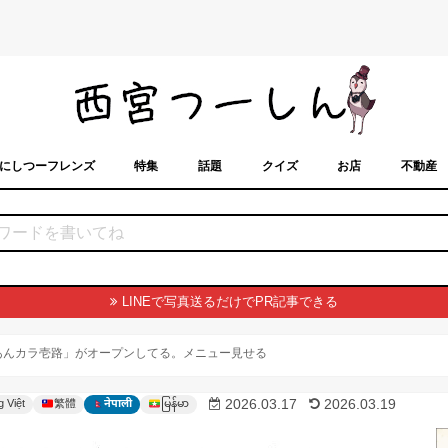
にしつーフレンズ
特集
話題
クイズ
お店
不動産
トカレンダー
「西宮スポット」に載せるには？
まちなみ
LINEで写真送るだけでPR記事できる
あんカラ壱路」がオープンしてる。メニュー見せる
မြန်မာ
2026.03.17
2026.03.19
g Việt
繁體
नेपाली