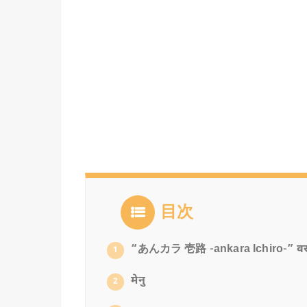
目次
“あんカラ 壱路 -ankara Ichiro-” वर
1
मेनु
2