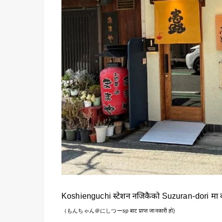
Koshienguchi स्टेशन नजिकैको Suzuran-dori मा 
（もんちゃん＠にしつーsp बाट प्राप्त जानकारी हो)