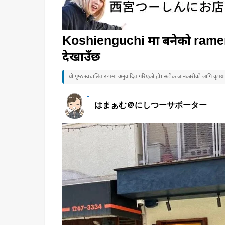
Koshienguchi मा बनेको r
देखाउँछ
यो पृष्ठ स्वचालित रूपमा अनुवादित गरिएको हो। सटीक जानकारीको लागि कृपया जा
はまぁむ＠にしつーサポーター