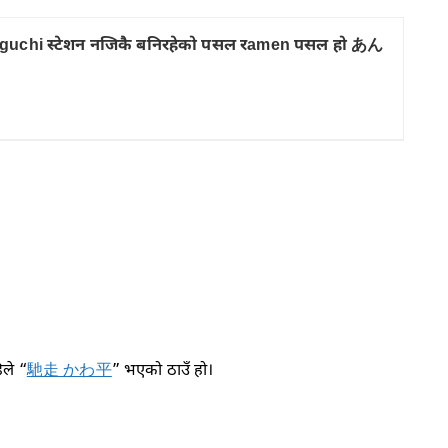
guchi स्टेशन नजिकै बनिरहेको पसल रamen पसल हो あん
े “
馳走 かわ平
” भएको ठाउँ हो।