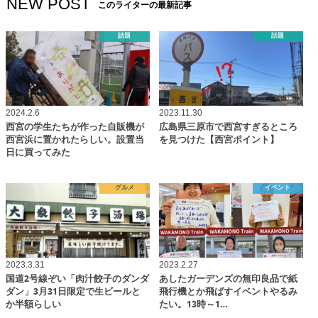
NEW POST
このライターの最新記事
話題
話題
2024.2.6
2023.11.30
西宮の学生たちが作った自販機が
広島県三原市で西宮すぎるところ
西宮浜に置かれたらしい。設置当
を見つけた【西宮ポイント】
日に買ってみた
グルメ
イベント
2023.3.31
2023.2.27
国道2号線ぞい「肉汁餃子のダンダ
あしたガーデンズの無印良品で紙
ダン」3月31日限定で生ビールと
飛行機とか飛ばすイベントやるみ
か半額らしい
たい。13時～1…