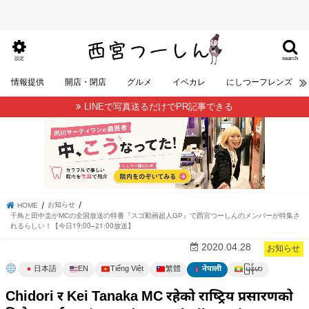
search
設定
情報提供
開店・閉店
グルメ
イベカレ
にしつーフレンズ
LINEで写真送るだけでPR記事できる
お知らせ
HOME
千鳥と田中圭がMCの全国放送の特番『スゴ動画超人GP』で西宮つーしんのメンバーが特集さ
れるらしい！【今日19:00~21:00放送】
2020.04.28
お知らせ
မြန်မာ
日本語
EN
Tiếng Việt
繁體
नेपाली
Chidori र Kei Tanaka MC रहेको राष्ट्रिय प्रसारणको