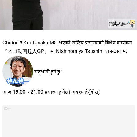
Chidori र Kei Tanaka MC भएको राष्ट्रिय प्रसारणको विशेष कार्यक्रम
『スゴ動画超人GP』 मा Nishinomiya Tsushin का सदस्य म,
सहभागी हुनेछु!
आज 19:00～21:00 प्रसारण हुनेछ। अवश्य हेर्नुहोस्!