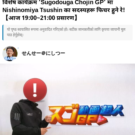
विशेष कार्यक्रम ‘Sugodouga Chojin GP’ मा
Nishinomiya Tsushin का सदस्यहरू फिचर हुने रे!
【आज 19:00~21:00 प्रसारण】
यो पृष्ठ स्वचालित रूपमा अनुवादित गरिएको हो। सटीक जानकारीको लागि कृपया जापानी मूल
पाठ हेर्नुहोस्।
せんせー＠にしつー