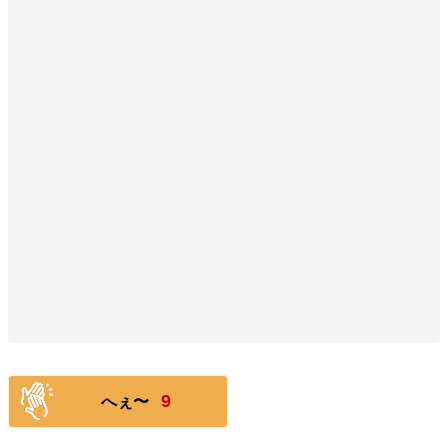
9
へぇ〜