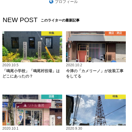
プロフィール
NEW POST
このライターの最新記事
特集
開店・閉店
2020.10.5
2020.10.2
「鳴尾小学校」「鳴尾村役場」は
今津の「カメリーノ」が改装工事
どこにあったの？
をしてる
話題
特集
2020.10.1
2020.9.30