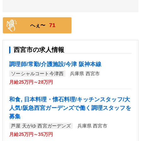
71
へぇ〜
西宮市の求人情報
調理師/常勤/介護施設/今津 阪神本線
ソーシャルコート今津西
兵庫県 西宮市
月給25万円～28万円
和食, 日本料理・懐石料理/キッチンスタッフ/大
人気!阪急西宮ガーデンズで働く調理スタッフを
募集
芦屋 天がゆ 西宮ガーデンズ
兵庫県 西宮市
月給25万円～35万円