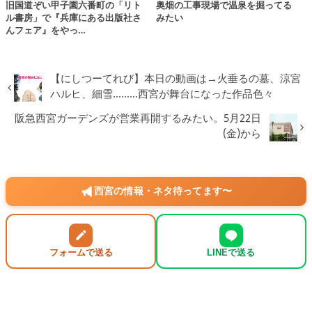
旧国道ぞい甲子園六番町の「リト
奥畑の工事現場で温泉を掘ってる
ル書房」で『兵庫にある出版社さ
みたい
んフェア』をやっ…
【にしつーてれび】本日の動画は→火垂るの墓、涼宮
ハルヒ、細雪………西宮が舞台になった作品色々
阪急西宮ガーデンズが営業再開するみたい。5月22日
(金)から
西宮の情報・ネタ待ってます〜
フォームで送る
LINEで送る