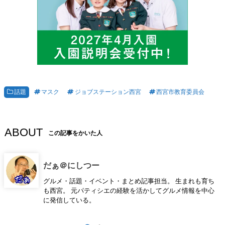
話題
マスク
ジョブステーション西宮
西宮市教育委員会
ABOUT
この記事をかいた人
だぁ＠にしつー
グルメ・話題・イベント・まとめ記事担当。 生まれも育ち
も西宮。 元パティシエの経験を活かしてグルメ情報を中心
に発信している。