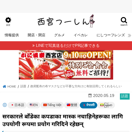
search
設定
情報提供
開店・閉店
グルメ
イベカレ
にしつーフレンズ
LINEで写真送るだけでPR記事できる
話題
政府配布の布マスクなどが不要な方向けに有効活用してくれるらしい
HOME
2020.05.19
話題
မြန်မာ
日本語
EN
Tiếng Việt
繁體
नेपाली
सरकारले बाँडेका कपडाका मास्क नचाहिनेहरूका लागि
उपयोगी रूपमा प्रयोग गरिदिने रहेछन्