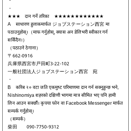
・
・
★★★ दान गर्ने तरिका ★★★★★★★★★★★★
A साधारण हुलाकमार्फत ジョブステーション西宮 मा
पठाउनुहोस्।（माफ गर्नुहोस्, क्यास अन डेलिभरी स्वीकार गर्न
सकिँदैन।）
（पठाउने ठेगाना）
〒662-0916
兵庫県西宮市戸田町3-22-102
一般社団法人ジョブステーション西宮 宛
・
B करिब २० वटा जति एकमुष्ट परिमाणमा दान गर्न सक्नुहुन्छ भने,
Nishinomiya शहरको दक्षिणी भागमा मात्र सीमित भए पनि हामी
लिन आउन सक्छौं। कृपया फोन वा Facebook Messenger मार्फत
सम्पर्क गर्नुहोस्।
（सम्पर्क）
柴田 090-7750-9312