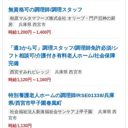
無資格可の調理師/調理スタッフ
柏原マルタマフーズ株式会社 オリーブ・門戸厄神の厨
房
兵庫県 西宮市
時給1,200円～1,400円
「週3から可」調理スタッフ/調理師免許必須/シ
フト相談可/介護付き有料老人ホーム/社会保障
完備
西宮すみれビレッジ
兵庫県 西宮市
時給1,120円～1,160円
特別養護老人ホームの調理師/RSE01338/兵庫
県/西宮市甲子園春風町
社会福祉法人新湊福祉会サンケア上甲子園
兵庫県 西
宮市
時給1,130円