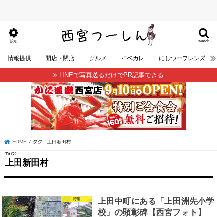
search
設定
情報提供
開店・閉店
グルメ
イベカレ
にしつーフレンズ
LINEで写真送るだけでPR記事できる
HOME
タグ : 上田新田村
上田新田村
特集
上田中町にある「上田洲先小学
校」の顕彰碑【西宮フォト】