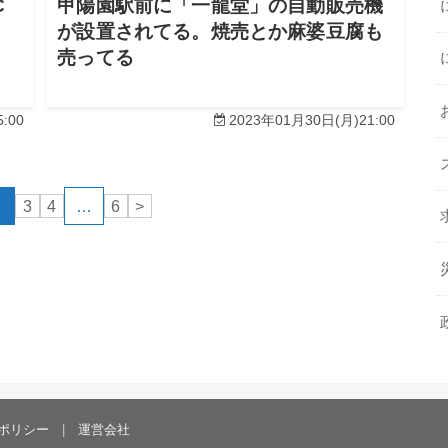
C
甲陽園駅前に「一龍堂」の自動販売機
が設置されてる。焼売とか麻婆豆腐も
売ってる
:00
2023年01月30日(月)21:00
2
3
4
…
6
>
ポリシー
運営会社