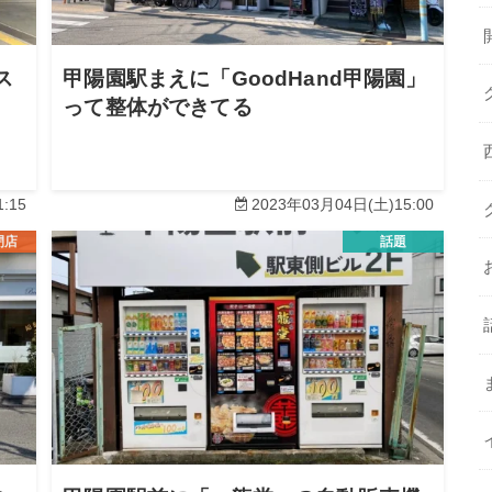
ス
甲陽園駅まえに「GoodHand甲陽園」
って整体ができてる
:15
2023年03月04日(土)15:00
閉店
話題