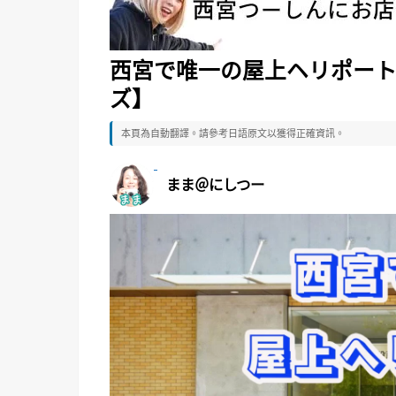
西宮で唯一の屋上ヘリポー
ズ】
本頁為自動翻譯。請參考日語原文以獲得正確資訊。
まま＠にしつー