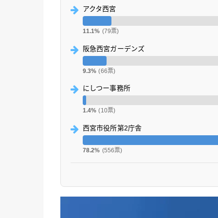
アクタ西宮
11.1%
(79票)
阪急西宮ガーデンズ
9.3%
(66票)
にしつー事務所
1.4%
(10票)
西宮市役所第2庁舎
78.2%
(556票)