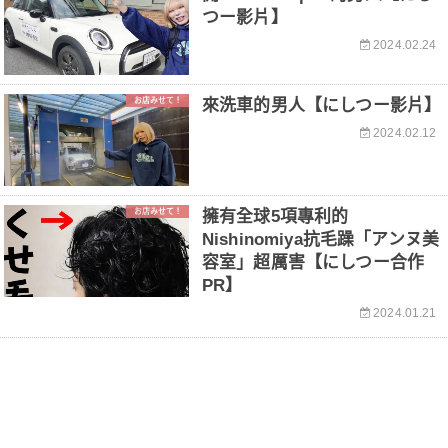
つー影片】
2024.02.24
お店みせて！
來洗車的男人【にしつー影片】
2024.02.12
お店みせて！
擁有全球5項專利的
Nishinomiya抗毛躁「アンヌ美
容室」超厲害【にしつー合作
PR】
2024.01.21