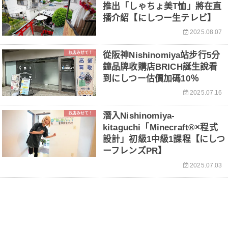
推出「しゃちょ美T恤」將在直
播介紹【にしつー生テレビ】
2025.08.07
お店みせて！
從阪神Nishinomiya站步行5分
鐘品牌收購店BRICH誕生說看
到にしつー估價加碼10％
2025.07.16
お店みせて！
潛入Nishinomiya-
kitaguchi「Minecraft®︎×程式
設計」初級1中級1課程【にしつ
ーフレンズPR】
2025.07.03