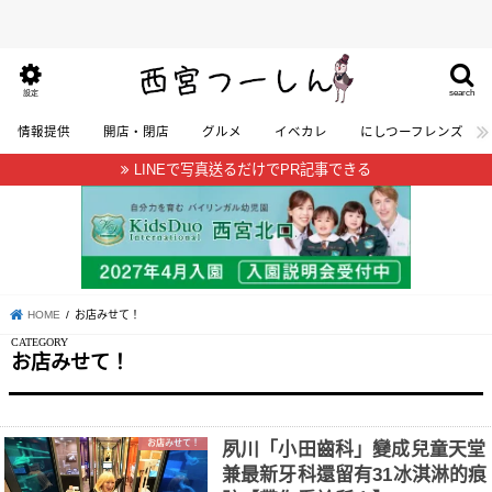
search
設定
情報提供
開店・閉店
グルメ
イベカレ
にしつーフレンズ
LINEで写真送るだけでPR記事できる
HOME
お店みせて！
お店みせて！
お店みせて！
夙川「小田齒科」變成兒童天堂
兼最新牙科還留有31冰淇淋的痕