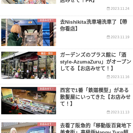
店みせて！PR】
2023.11.24
お店みせて！
去Nishikita洗車場洗車了【帶
你看店】
2023.11.19
開店・閉店
ガーデンズのプラス館に「酒
style‐AzumaZuru」がオープン
してる【お店みせて！】
2023.11.16
お店みせて！
西宮で1番「鉄道模型」がある
散髪屋にいってきた【お店みせ
て！】
2023.11.13
お店みせて！
去看了阪急的「移動版百貨地下
美食街」高級版Happy Turn超