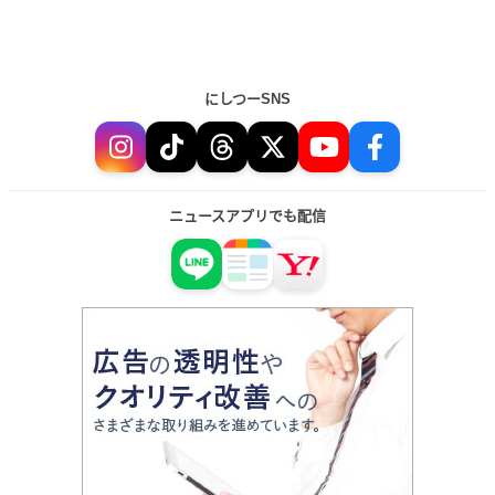
にしつーSNS
ニュースアプリでも配信