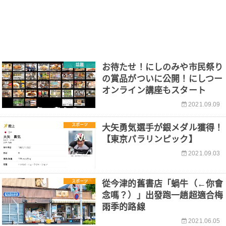
話題
お待たせ！にしのみや市民祭り
の賞品がついに公開！にしつー
オンライン講座もスタート
2021.09.09
スポーツ
大矢勇気選手が銀メダル獲得！
【東京パラリンピック】
2021.09.03
スポーツ
從今津的舊書店「蝸牛（←你會
念嗎？）」出發跑一趟超適合梅
雨季的路線
2021.06.05