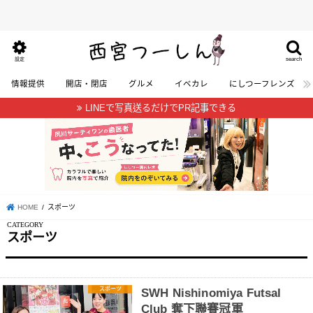
search
設定
情報提供
開店・閉店
グルメ
イベカレ
にしつーフレンズ
LINEで写真送るだけでPR記事できる
HOME
スポーツ
スポーツ
スポーツ
SWH Nishinomiya Futsal
Club 奪下聯賽冠軍