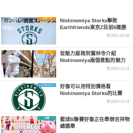
スポーツ
Nishinomiya Storks擊敗
Earthfriends東京Z目前6連勝
2021.02.08
スポーツ
從魁力屋跑到鷲林寺介紹
Nishinomiya兩個景點的魅力
2020.12.14
イベント
好像可以用特別價格看
Nishinomiya Storks的比賽
2020.10.22
話題
籃球B聯賽好像正在舉辦吉祥物
總選舉