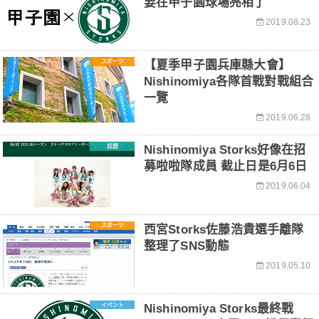
要在甲子園球場亮相了
2019.08.23
スポーツ
【夏季甲子園兵庫縣大會】
Nishinomiya各隊首戰對戰組合
一覽
2019.06.28
話題
Nishinomiya Storks好像在招
募啦啦隊成員 截止日是6月6日
2019.06.04
スポーツ
西宮Storks佐藤浩貴選手離隊
整理了SNS動態
2019.05.10
イベント
Nishinomiya Storks最終戰