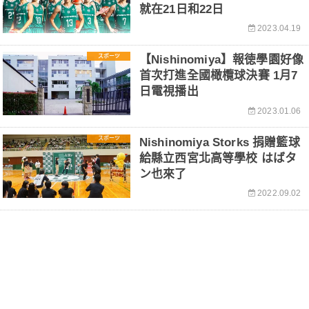
就在21日和22日
2023.04.19
スポーツ
【Nishinomiya】報徳學園好像
首次打進全國橄欖球決賽 1月7
日電視播出
2023.01.06
スポーツ
Nishinomiya Storks 捐贈籃球
給縣立西宮北高等學校 はばタ
ン也來了
2022.09.02