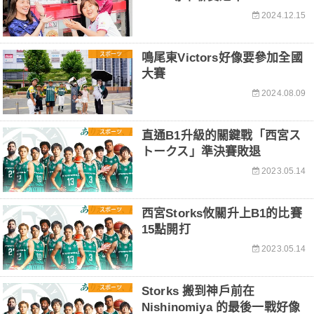
2024.12.15
スポーツ
鳴尾東Victors好像要參加全國
大賽
2024.08.09
スポーツ
直通B1升級的關鍵戰「西宮ス
トークス」準決賽敗退
2023.05.14
スポーツ
西宮Storks攸關升上B1的比賽
15點開打
2023.05.14
スポーツ
Storks 搬到神戶前在
Nishinomiya 的最後一戰好像