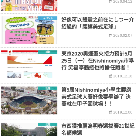
2020.04.12
イベント
好像可以體驗之前在にしつー介
紹過的「腰旗美式足球」
2020.02.07
話題
東京2020奧運聖火接力預計5月
25日（一）在Nishinomiya市舉
行 笑福亭鶴瓶也將擔任跑者！
2019.12.18
話題
第5屆Nishinomiya小學生腰旗
美式足球大賽好像要舉辦了 決
賽就在甲子園球場！！
2019.12.06
話題
市西獲推薦為明春選拔賽21世紀
名額候選