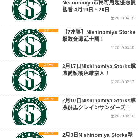
Nishinomiya市民可用超優惠價
觀看 4月19日、20日
2019.04.18
スポーツ
【7連勝】Nishinomiya Storks
擊敗金澤武士團！
2019.03.10
スポーツ
2月17日Nishinomiya Storks擊
敗愛媛橘色維京人！
2019.02.17
スポーツ
2月10日Nishinomiya Storks擊
敗群馬クレインサンダーズ！
2019.02.10
スポーツ
2月3日Nishinomiya Storks擊