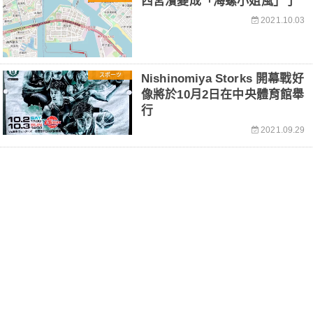
西宮濱變成「海螺小姐風」了
2021.10.03
スポーツ
Nishinomiya Storks 開幕戰好
像將於10月2日在中央體育館舉
行
2021.09.29