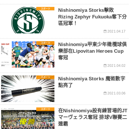
スポーツ
Nishinomiya Storks擊敗
Rizing Zephyr Fukuoka奪下分
區冠軍！
2021.04.17
スポーツ
Nishinomiya甲東少年橄欖球俱
樂部在Lipovitan Heroes Cup
奪冠
2021.04.02
スポーツ
Nishinomiya Storks 魔術數字
點亮了
2021.03.06
スポーツ
在Nishinomiya設有練習場的JT
マーヴェラス奪冠 排球V聯賽二
連霸