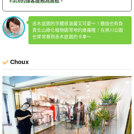
Face的接客服務為賣點
。
赤木庭園的字體很溫馨又可愛～！聽說也有負
責北山綠化植物園等地的維護喔！在夙川公園
也常常看到赤木庭園的卡車～
Choux