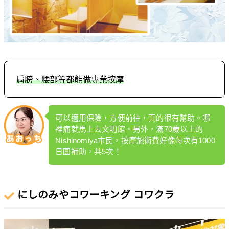
肩膀、腰部等都能做專業按摩
可以適用保險，方便前往，真的很有幫助。哪
裡痛就馬上去文明館。另外，滿70歲以上的
Nishinomiya市民，按摩施術費好像每次有1000
日圓補助，共5次！
にしのみやコワーキング コワクラ