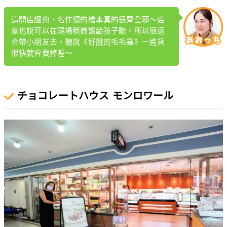
這間店經典、名作類的繪本真的很齊全耶～店
家也說可以在現場稍微讀給孩子聽，所以很適
合帶小朋友去。聽說《好餓的毛毛蟲》一進貨
很快就會賣掉喔～
チョコレートハウス モンロワール