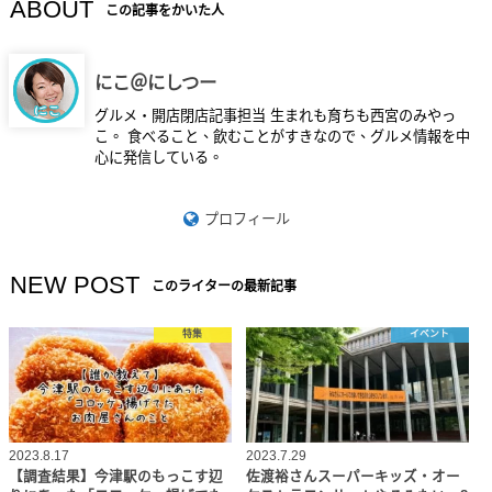
ABOUT
この記事をかいた人
にこ＠にしつー
グルメ・開店閉店記事担当 生まれも育ちも西宮のみやっ
こ。 食べること、飲むことがすきなので、グルメ情報を中
心に発信している。
プロフィール
NEW POST
このライターの最新記事
特集
イベント
2023.8.17
2023.7.29
【調査結果】今津駅のもっこす辺
佐渡裕さんスーパーキッズ・オー