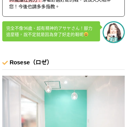
您！今後也請多多指教。
完全不像96歲、超有精神的アサヤさん！腳力
這麼穩，說不定就是因為穿了好走的鞋呢
Rosese（ロゼ）