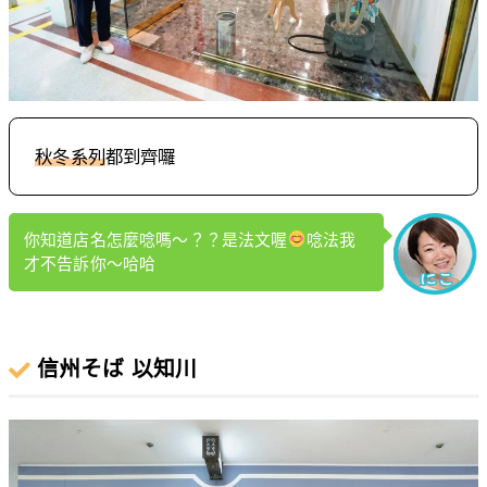
秋冬系列
都到齊囉
你知道店名怎麼唸嗎～？？是法文喔
唸法我
才不告訴你～哈哈
信州そば 以知川