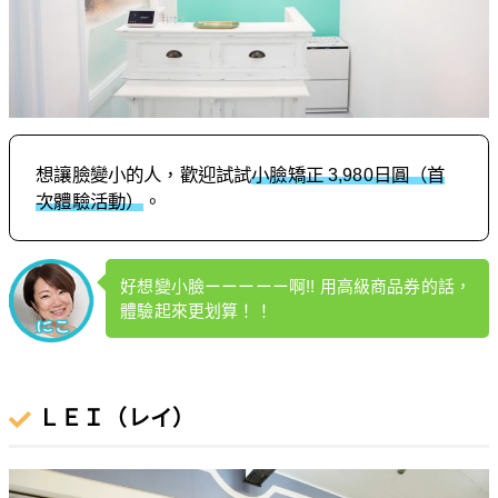
想讓臉變小的人，歡迎試試
小臉矯正 3,980日圓（首
次體驗活動）
。
好想變小臉ーーーーー啊!! 用高級商品券的話，
體驗起來更划算！！
ＬＥＩ（レイ）