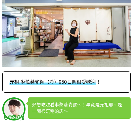
元祖 淋醬蕎麥麵（冷）950日圓很受歡迎
！
好想吃吃看淋醬蕎麥麵～！畢竟是元祖耶。是
一間很沉穩的店～