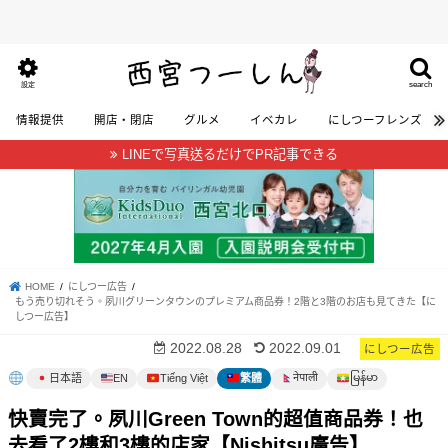
search
設定
情報提供
開店・閉店
グルメ
イベカレ
にしつーフレンズ
LINEで写真送るだけでPR記事できる
HOME
にしつー広告
もう売り切れそう。夙川グリーンタウンのプレミアム商品券！2階と3階のお店も見てきた【に
しつー広告】
2022.08.28
2022.09.01
にしつー広告
မြန်မာ
नेपाली
日本語
EN
Tiếng Việt
繁體
快賣完了。夙川Green Town的超值商品券！也
去看了2樓和3樓的店家【Nishitsu廣告】