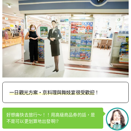
一日觀光方案・京料理與舞妓宴很受歡迎
！
好想痛快去旅行～！！用高級商品券的話，是
不是可以更划算地出發啊⁉