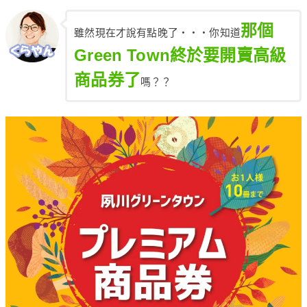
那個
雖然現在才說有點晚了・・・你知道
Green Town終於要開賣高級
商品券了
嗎？？