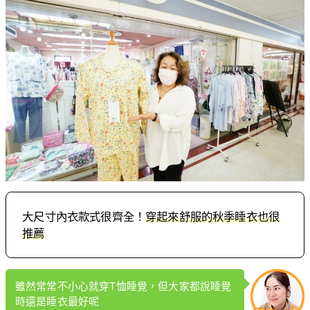
大尺寸內衣款式很齊全！
穿起來舒服的秋季睡衣也很
推薦
雖然常常不小心就穿T恤睡覺，但大家都說睡覺
時還是睡衣最好呢