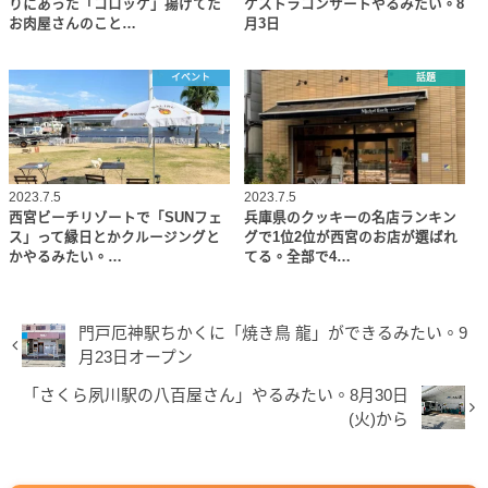
りにあった「コロッケ」揚げてた
ケストラコンサートやるみたい。8
お肉屋さんのこと…
月3日
イベント
話題
2023.7.5
2023.7.5
西宮ビーチリゾートで「SUNフェ
兵庫県のクッキーの名店ランキン
ス」って縁日とかクルージングと
グで1位2位が西宮のお店が選ばれ
かやるみたい。…
てる。全部で4…
門戸厄神駅ちかくに「焼き鳥 龍」ができるみたい。9
月23日オープン
「さくら夙川駅の八百屋さん」やるみたい。8月30日
(火)から