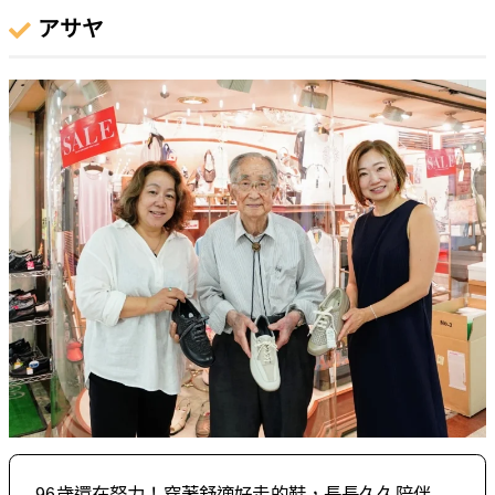
アサヤ
96歲還在努力！
穿著舒適好走的鞋，長長久久陪伴