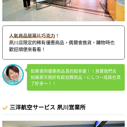
人氣商品是葉片巧克力
！
夙川店限定的稀有優惠商品，偶爾會進貨，購物時也
歡迎順便來看看！
如果遇到優惠商品真的超幸運！！其實我們去
拍攝那天剛好有超划算商品，にしつー成員也買
了好多～！！
三洋航空サービス 夙川営業所