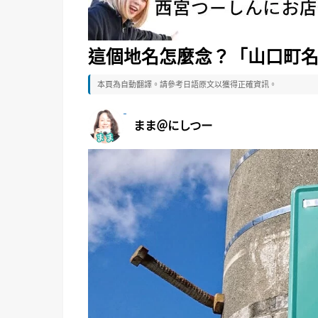
這個地名怎麼念？「山口町名来」
本頁為自動翻譯。請參考日語原文以獲得正確資訊。
まま＠にしつー