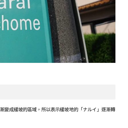
漸變成緩坡的區域，所以表示緩坡地的「ナルイ」逐漸轉