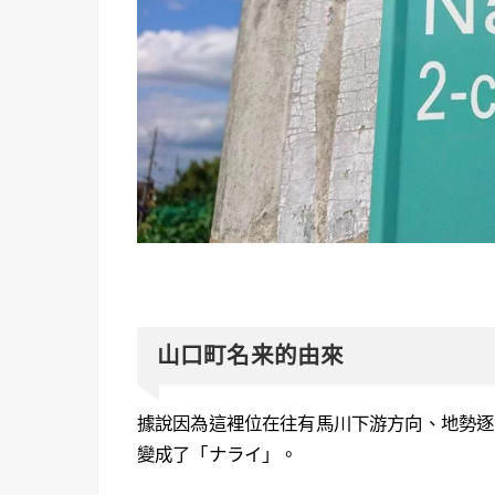
山口町名来的由來
據說因為這裡位在往有馬川下游方向、地勢逐
變成了「ナライ」。