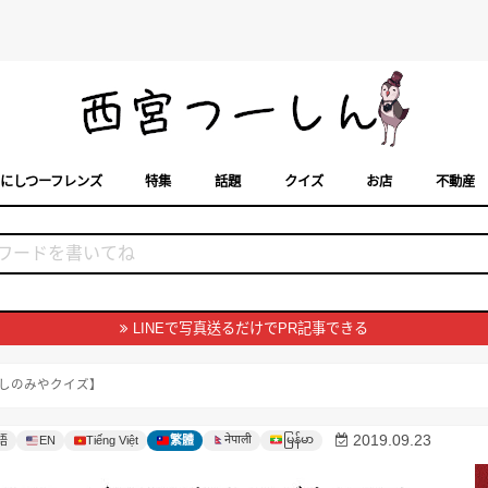
にしつーフレンズ
特集
話題
クイズ
お店
不動産
トカレンダー
「西宮スポット」に載せるには？
まちなみ
LINEで写真送るだけでPR記事できる
しのみやクイズ】
မြန်မာ
2019.09.23
नेपाली
語
EN
Tiếng Việt
繁體