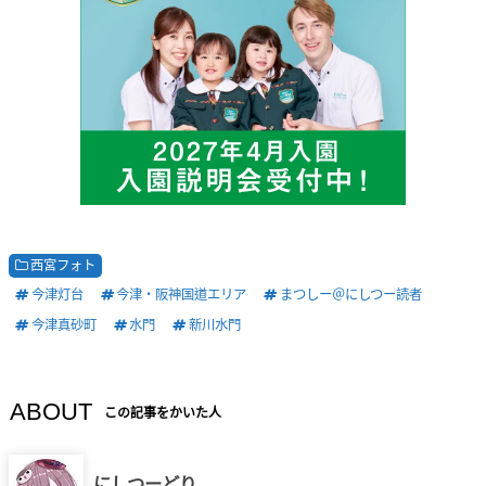
西宮フォト
今津灯台
今津・阪神国道エリア
まつしー＠にしつー読者
今津真砂町
水門
新川水門
ABOUT
この記事をかいた人
にしつーどり