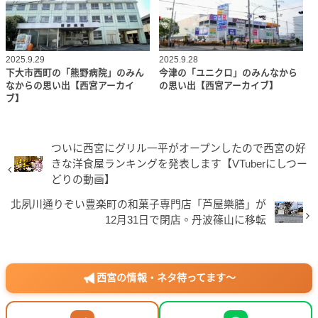
2025.9.29
2025.9.28
下大市西町の「熊野病院」のみん
今津の「ユニクロ」のみんなから
なからの思い出【西宮アーカイ
の思い出【西宮アーカイブ】
ブ】
ついに西宮にグリル一平がオープンしたので西宮の好
きな洋食屋ランキングを発表します【VTuberにしつー
どりの動画】
北夙川通りぞい豊楽町の和菓子専門店「芦屋樂膳」が
12月31日で閉店。丹波篠山に移転
西宮の情報・ネタ待ってます〜