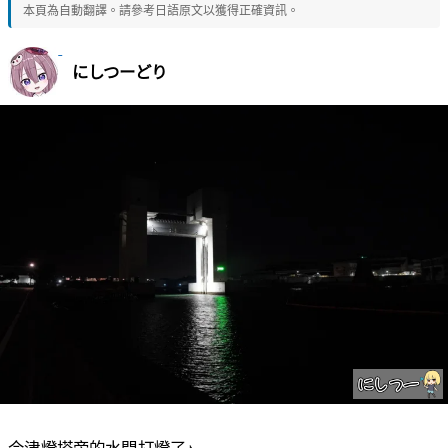
本頁為自動翻譯。請參考日語原文以獲得正確資訊。
にしつーどり
今津燈塔旁的水門打燈了♪