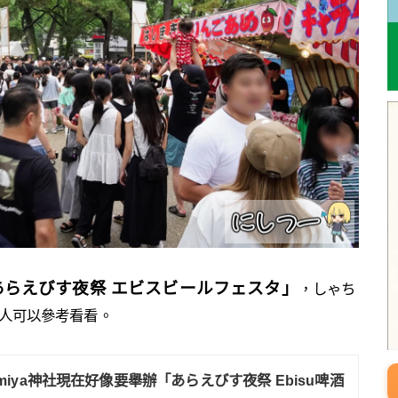
あらえびす夜祭 エビスビールフェスタ」
，しゃち
的人可以參考看看。
nomiya神社現在好像要舉辦「あらえびす夜祭 Ebisu啤酒