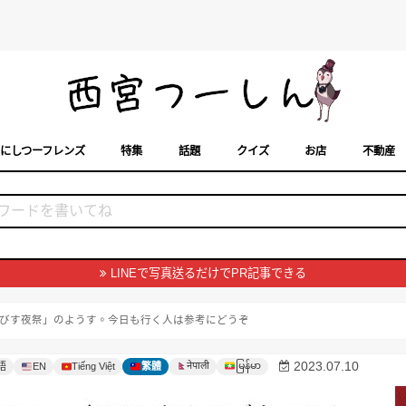
にしつーフレンズ
特集
話題
クイズ
お店
不動産
トカレンダー
「西宮スポット」に載せるには？
まちなみ
LINEで写真送るだけでPR記事できる
びす夜祭」のようす。今日も行く人は参考にどうぞ
မြန်မာ
2023.07.10
नेपाली
語
EN
Tiếng Việt
繁體