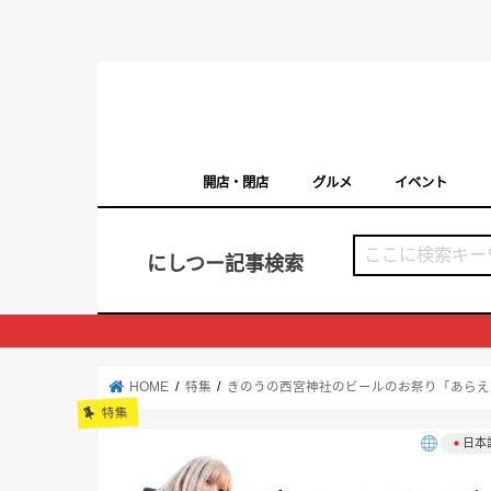
開店・閉店
グルメ
イベント
西宮の開店・閉店まとめ（日付順）
西宮市のイベン
にしつー記事検索
HOME
特集
きのうの西宮神社のビールのお祭り「あらえ
特集
日本