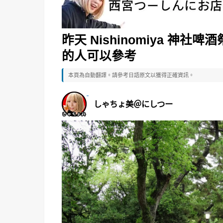
昨天 Nishinomiya 神
的人可以參考
本頁為自動翻譯。請參考日語原文以獲得正確資訊。
しゃちょ美＠にしつー