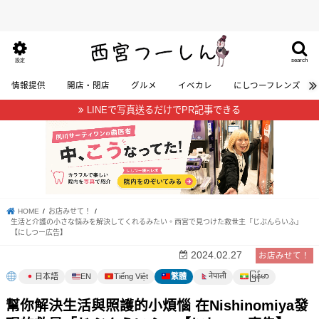
search
設定
情報提供
開店・閉店
グルメ
イベカレ
にしつーフレンズ
LINEで写真送るだけでPR記事できる
HOME
お店みせて！
生活と介護の小さな悩みを解決してくれるみたい。西宮で見つけた救世主「じぶんらいふ」
【にしつー広告】
2024.02.27
お店みせて！
မြန်မာ
नेपाली
日本語
EN
Tiếng Việt
繁體
幫你解決生活與照護的小煩惱 在Nishinomiya發