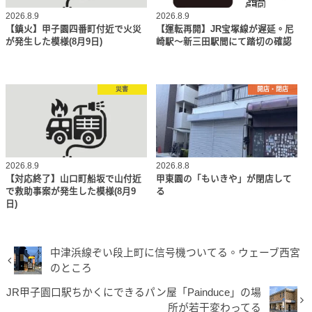
2026.8.9
2026.8.9
【鎮火】甲子園四番町付近で火災
【運転再開】JR宝塚線が遅延。尼
が発生した模様(8月9日)
崎駅～新三田駅間にて踏切の確認
災害
開店・閉店
2026.8.9
2026.8.8
【対応終了】山口町船坂で山付近
甲東園の「もいきや」が閉店して
で救助事案が発生した模様(8月9
る
日)
中津浜線ぞい段上町に信号機ついてる。ウェーブ西宮
のところ
JR甲子園口駅ちかくにできるパン屋「Painduce」の場
所が若干変わってる