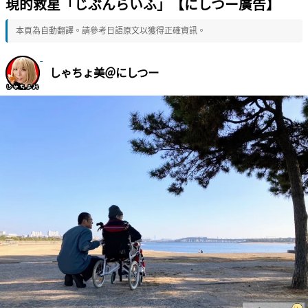
現的救星「じぶんらいふ」【にしつー廣告】
本頁為自動翻譯。請參考日語原文以獲得正確資訊。
しゃちょ美＠にしつー