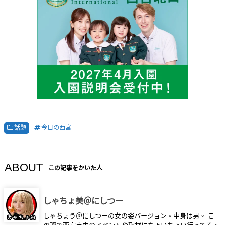
話題
今日の西宮
ABOUT
この記事をかいた人
しゃちょ美＠にしつー
しゃちょう＠にしつーの女の姿バージョン。中身は男。 こ