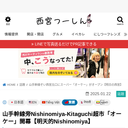
search
設定
情報提供
開店・閉店
グルメ
イベカレ
にしつーフレンズ
LINEで写真送るだけでPR記事できる
HOME
話題
山手幹線ぞい西宮北口にスーパー「オーケー」がオープン【明日の西宮】
2025.01.22
話題
မြန်မာ
नेपाली
日本語
EN
Tiếng Việt
繁體
山手幹線旁Nishinomiya-Kitaguchi超市「オー
ケー」開幕【明天的Nishinomiya】