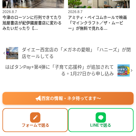
2026.8.7
2026.8.7
今津のローソンに行列できてたり
アミティ・ベイコムホールで映画
旭屋書店が紀伊國屋書店に変わる
「マインクラフト／ザ・ムービ
みたいだったり【…
ー」が無料で見れる…
ダイエー西宮店の「メガネの愛眼」「ハニーズ」が閉
店セールしてる
はばタンPay+第4弾に「子育て応援枠」が追加されて
る。1月27日から申し込み
西宮の情報・ネタ待ってます〜
フォームで送る
LINEで送る