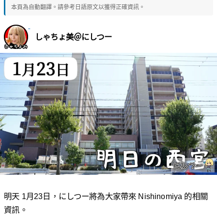
本頁為自動翻譯。請參考日語原文以獲得正確資訊。
しゃちょ美＠にしつー
明天 1月23日，にしつー將為大家帶來 Nishinomiya 的相關
資訊。