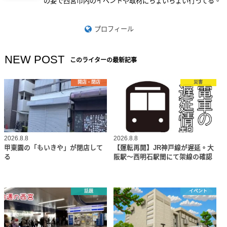
の姿で西宮市内のイベントや取材にちょいちょい行ってる。
プロフィール
NEW POST
このライターの最新記事
開店・閉店
災害
2026.8.8
2026.8.8
甲東園の「もいきや」が閉店して
【運転再開】JR神戸線が遅延。大
る
阪駅～西明石駅間にて架線の確認
話題
イベント