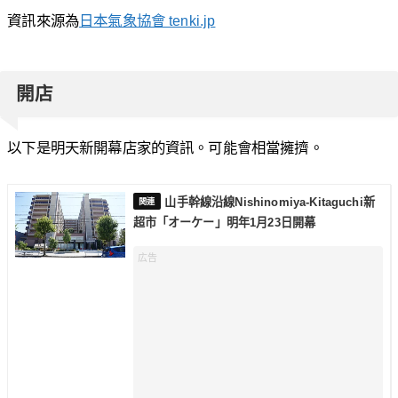
資訊來源為
日本氣象協會 tenki.jp
開店
以下是明天新開幕店家的資訊。可能會相當擁擠。
山手幹線沿線Nishinomiya-Kitaguchi新
超市「オーケー」明年1月23日開幕