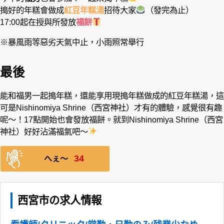
搗好的年糕會做成
紅豆年糕湯
招待大家
（發完為止）
17:00起在授與所發放
福餅
※暴風雨等惡劣天氣中止，小雨照常舉行
最後
能和福男一起搗年糕，還能享用現搗年糕做成的紅豆年糕湯，這
可是Nishinomiya Shrine（西宮神社）才有的體驗，感覺很有趣
呢〜！17點開始也會發放福餅。就到Nishinomiya Shrine（西宮
神社）好好沾滿福氣吧〜
34
へぇ〜
西宮市の求人情報