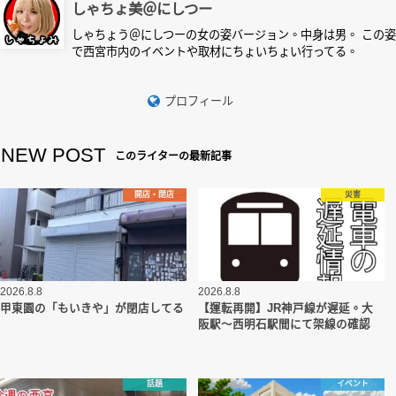
しゃちょ美＠にしつー
しゃちょう＠にしつーの女の姿バージョン。中身は男。 この姿
で西宮市内のイベントや取材にちょいちょい行ってる。
プロフィール
NEW POST
このライターの最新記事
開店・閉店
災害
2026.8.8
2026.8.8
甲東園の「もいきや」が閉店してる
【運転再開】JR神戸線が遅延。大
阪駅～西明石駅間にて架線の確認
話題
イベント