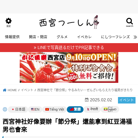
search
設定
情報提供
開店・閉店
グルメ
イベカレ
にしつーフレンズ
LINEで写真送るだけでPR記事できる
HOME
イベント
西宮神社で「節分祭」やるみたい。ぜんざいもらえたり福男がきたり
2025.02.02
イベント
မြန်မာ
नेपाली
日本語
EN
Tiếng Việt
繁體
西宮神社好像要辦「節分祭」還能拿到紅豆湯福
男也會來