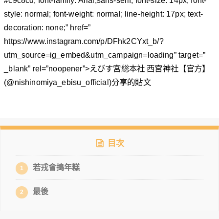
style: normal; font-weight: normal; line-height: 17px; text-
decoration: none;” href=”
https://www.instagram.com/p/DFhk2CYxt_b/?
utm_source=ig_embed&utm_campaign=loading” target=”
_blank” rel=”noopener”>えびす宮総本社 西宮神社【官方】
(@nishinomiya_ebisu_official)分享的貼文
目次
若戎會搗年糕
1
最後
2