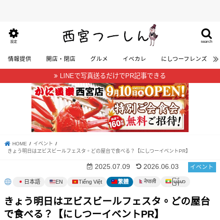
search
設定
情報提供
開店・閉店
グルメ
イベカレ
にしつーフレンズ
LINEで写真送るだけでPR記事できる
HOME
イベント
きょう明日はヱビスビールフェスタ。どの屋台で食べる？【にしつーイベントPR】
2025.07.09
2026.06.03
イベント
မြန်မာ
नेपाली
日本語
EN
Tiếng Việt
繁體
きょう明日はヱビスビールフェスタ。どの屋台
で食べる？【にしつーイベントPR】