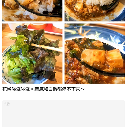
花椒啪滋啪滋。麻感和白飯都停不下來〜