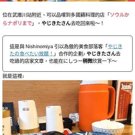
位在武庫川站附近、可以品嚐到多國籍料理的店「
ソウルか
らナポリまで
」，
やじきたさん
去吃回來啦〜！
這是與 Nishinomiya 引以為傲的美食部落客「
やじき
たの食べたい放題！
」合作的企劃♪
やじきたさん
去
吃過的店家文章，也能在にしつー
稍微
欣賞一下～
就是這裡↓