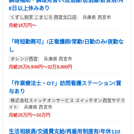
調理補助・調理見習い/居酒屋/居酒屋/飲食店/月
8日以上休みあり
くずし割烹 こまじろ 西宮北口店
兵庫県 西宮市
月給18万円～
「時短勤務可」/正看護師/常勤/日勤のみ/夜勤な
し
オレンジ西宮
兵庫県 西宮市
月給25万8,900円～32万8,800円
「作業療法士・OT」訪問看護ステーション/賞
与あり
株式会社スイッチオンサービス スイッチオン西宮サテラ
イト
兵庫県 西宮市
月給25万円～30万円
生活相談員/交通費支給/再雇用制度有/年休110