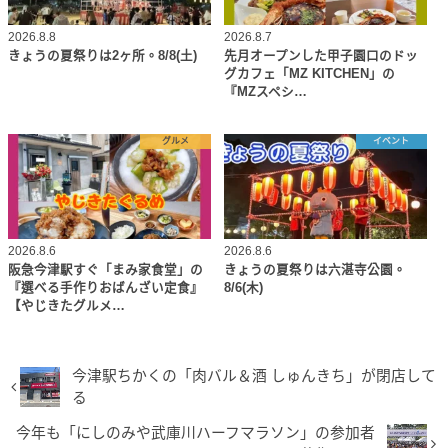
2026.8.8
2026.8.7
きょうの夏祭りは2ヶ所。8/8(土)
先月オープンした甲子園口のドッ
グカフェ「MZ KITCHEN」の
『MZスペシ…
グルメ
イベント
2026.8.6
2026.8.6
阪急今津駅すぐ「まみ家食堂」の
きょうの夏祭りは六湛寺公園。
『選べる手作りおばんざい定食』
8/6(木)
【やじきたグルメ…
今津駅ちかくの「肉バル＆酒 しゅんきち」が閉店して
る
今年も「にしのみや武庫川ハーフマラソン」の参加者