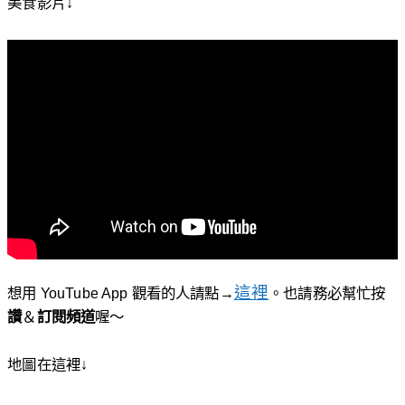
美食影片↓
這裡
想用 YouTube App 觀看的人請點→
。也請務必幫忙按
讚
＆
訂閱頻道
喔〜
地圖在這裡↓