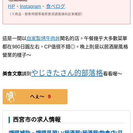
HP
、
Instagram
、
食べログ
（※商品、營業時間等最新資訊請直接向店家確認）
這是一間以
自家製烤牛肉丼
聞名的店。午餐幾乎大多數菜單
都在980日圓左右，CP值很不錯◎。晚上則是以居酒屋風格
營業的樣子〜
やじき
た
さん的部落格
美食文章
請到
看看喔～
9
へぇ〜
西宮市の求人情報