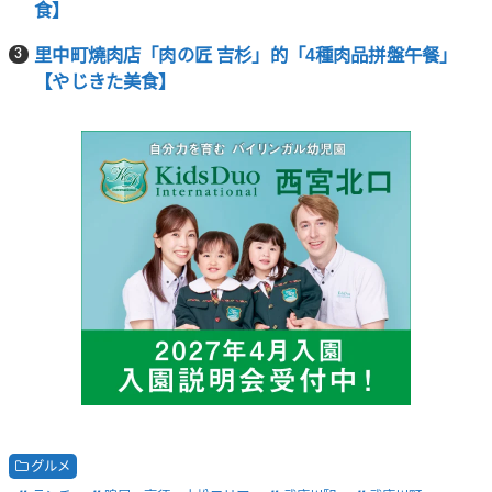
食】
里中町燒肉店「肉の匠 吉杉」的「4種肉品拼盤午餐」
【やじきた美食】
グルメ