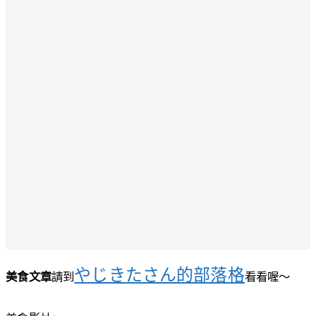
やじき
た
さん的部落格
美食文章
請到
看看喔～