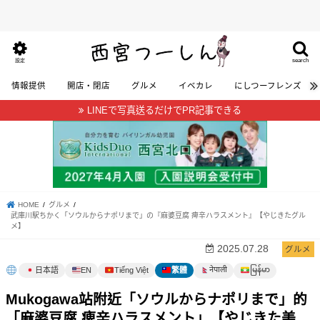
search
設定
情報提供
開店・閉店
グルメ
イベカレ
にしつーフレンズ
LINEで写真送るだけでPR記事できる
HOME
グルメ
武庫川駅ちかく「ソウルからナポリまで」の『麻婆豆腐 痺辛ハラスメント』【やじきたグル
メ】
2025.07.28
グルメ
မြန်မာ
नेपाली
日本語
EN
Tiếng Việt
繁體
Mukogawa站附近「ソウルからナポリまで」的
「麻婆豆腐 痺辛ハラスメント」【やじきた美