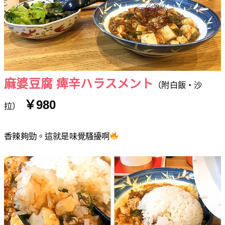
麻婆豆腐 痺辛ハラスメント
（附白飯・沙
￥980
拉）
香辣夠勁。這就是味覺騷擾啊