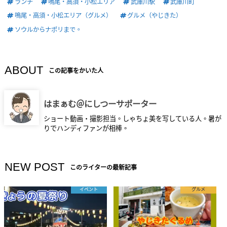
ランチ
鳴尾・高須・小松エリア
武庫川駅
武庫川町
鳴尾・高須・小松エリア（グルメ）
グルメ（やじきた）
ソウルからナポリまで。
ABOUT
この記事をかいた人
はまぁむ＠にしつーサポーター
ショート動画・撮影担当。しゃちょ美を写している人。暑が
りでハンディファンが相棒。
NEW POST
このライターの最新記事
イベント
グルメ