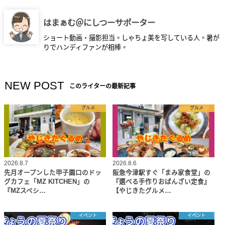
はまぁむ＠にしつーサポーター
ショート動画・撮影担当。しゃちょ美を写している人。暑が
りでハンディファンが相棒。
NEW POST
このライターの最新記事
グルメ
グルメ
2026.8.7
2026.8.6
先月オープンした甲子園口のドッ
阪急今津駅すぐ「まみ家食堂」の
グカフェ「MZ KITCHEN」の
『選べる手作りおばんざい定食』
『MZスペシ…
【やじきたグルメ…
イベント
イベント