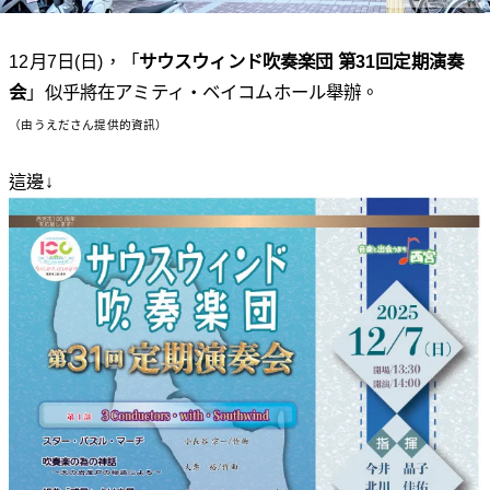
12月7日(日)，「
サウスウィンド吹奏楽団 第31回定期演奏
会
」似乎將在アミティ・ベイコムホール舉辦。
（由うえださん提供的資訊）
這邊↓