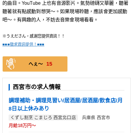
的曲目。YouTube 上也有音源影片。氣勢磅礴又華麗，聽著
聽著就有點感動到想哭～。如果現場聆聽，應該會更加感動
吧～。有興趣的人，不妨去音樂會現場看看。
※うえださん，感謝您提供資訊！！
■■■徵求資訊提供！■■■
15
へぇ〜
西宮市の求人情報
調理補助・調理見習い/居酒屋/居酒屋/飲食店/月
8日以上休みあり
くずし割烹 こまじろ 西宮北口店
兵庫県 西宮市
月給18万円～