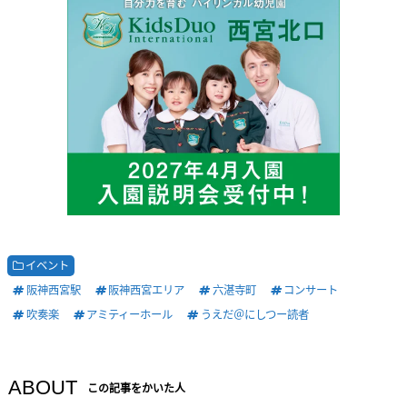
イベント
阪神西宮駅
阪神西宮エリア
六湛寺町
コンサート
吹奏楽
アミティーホール
うえだ＠にしつー読者
ABOUT
この記事をかいた人