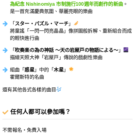
為紀念 Nishinomiya 市制施行100週年而創作的新曲
。
是一首充滿慶典氛圍、華麗亮眼的樂曲
「
スター・パズル・マーチ
」
將童謠「一閃一閃亮晶晶」像拼圖般拆解、重新組合而成
的輕快進行曲
「
吹奏楽の為の神話 〜天の岩屋戸の物語による〜
」
描繪天照大神「岩屋戸」傳說的戲劇性樂曲
組曲「
惑星
」中的「
木星
」
霍爾斯特的名曲
還有其他各式各樣的曲目
任何人都可以參加嗎？
不需報名・免費入場