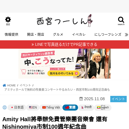
search
設定
情報提供
開店・閉店
グルメ
イベカレ
にしつーフレンズ
LINEで写真送るだけでPR記事できる
HOME
イベント
アミティホールで無料の吹奏楽コンサートやるみたい。西宮市制100周年記念曲も
2025.11.08
イベント
မြန်မာ
नेपाली
日本語
EN
Tiếng Việt
繁體
Amity Hall將舉辦免費管樂團音樂會 還有
Nishinomiya市制100週年紀念曲