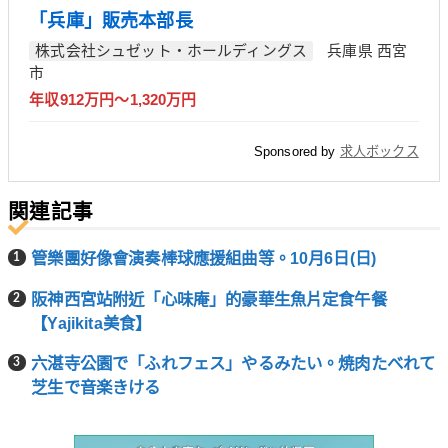
「兵庫」販売本部長
株式会社シュゼット・ホールディングス
兵庫県 西宮
市
年収912万円～1,320万円
Sponsored by
求人ボックス
関連記事
管樂團好像會演奏棒球應援組曲等。10月6日(日)
阪神西宮站附近「心味庵」的豪華生魚片定食午餐
【Yajikita美食】
六湛寺公園で「ふれフェス」やるみたい。焼肉たべれて
芝生で音楽きける