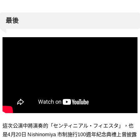
最後
這次公演中將演奏的「センティニアル・フィエスタ」，也
是4月20日 Nishinomiya 市制施行100週年紀念典禮上曾披露