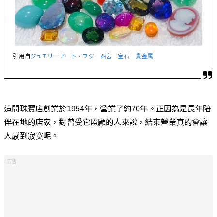
引用自
ジュエリーアート・フジ 西宮 宝石 貴金属
這間珠寶店創業於1954年，營業了約70年。正因為是長年陪
伴在地的店家，對曾受它照顧的人來說，結束營業真的會讓
人感到寂寞呢。