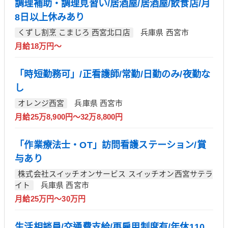
調理補助・調理見習い/居酒屋/居酒屋/飲食店/月
8日以上休みあり
くずし割烹 こまじろ 西宮北口店
兵庫県 西宮市
月給18万円～
「時短勤務可」/正看護師/常勤/日勤のみ/夜勤な
し
オレンジ西宮
兵庫県 西宮市
月給25万8,900円～32万8,800円
「作業療法士・OT」訪問看護ステーション/賞
与あり
株式会社スイッチオンサービス スイッチオン西宮サテラ
イト
兵庫県 西宮市
月給25万円～30万円
生活相談員/交通費支給/再雇用制度有/年休110