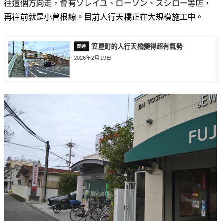
往這個方向走，會有ソレイユ、ローソン、スシロー等店，
再往前就是小曽根線。目前人行天橋正在大規模施工中。
笠屋町的人行天橋變得超有氣勢
2026年2月19日