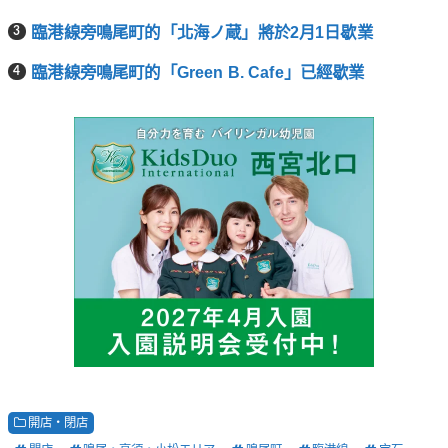
臨港線旁鳴尾町的「北海ノ蔵」將於2月1日歇業
臨港線旁鳴尾町的「Green B. Cafe」已經歇業
開店・閉店