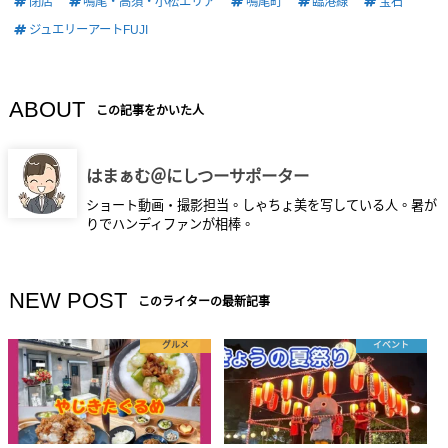
閉店
鳴尾・高須・小松エリア
鳴尾町
臨港線
宝石
ジュエリーアートFUJI
ABOUT
この記事をかいた人
はまぁむ＠にしつーサポーター
ショート動画・撮影担当。しゃちょ美を写している人。暑が
りでハンディファンが相棒。
NEW POST
このライターの最新記事
グルメ
イベント