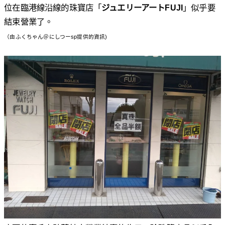
位在臨港線沿線的珠寶店「
ジュエリーアートFUJI
」似乎要
結束營業了。
（由ふくちゃん＠にしつーsp提供的資訊)