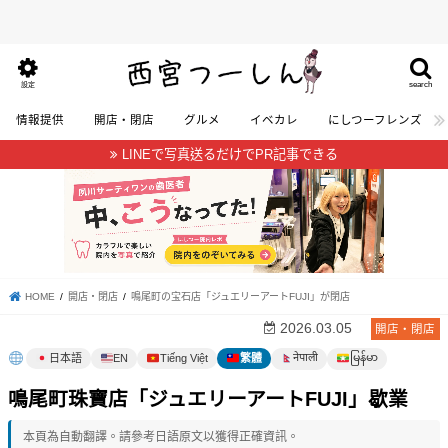
search
設定
情報提供
開店・閉店
グルメ
イベカレ
にしつーフレンズ
LINEで写真送るだけでPR記事できる
HOME
開店・閉店
鳴尾町の宝石店「ジュエリーアートFUJI」が閉店
2026.03.05
開店・閉店
မြန်မာ
नेपाली
日本語
EN
Tiếng Việt
繁體
鳴尾町珠寶店「ジュエリーアートFUJI」歇業
本頁為自動翻譯。請參考日語原文以獲得正確資訊。