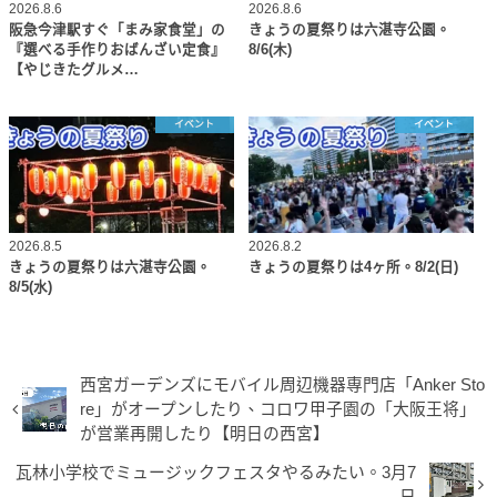
2026.8.6
2026.8.6
阪急今津駅すぐ「まみ家食堂」の
きょうの夏祭りは六湛寺公園。
『選べる手作りおばんざい定食』
8/6(木)
【やじきたグルメ…
イベント
イベント
2026.8.5
2026.8.2
きょうの夏祭りは六湛寺公園。
きょうの夏祭りは4ヶ所。8/2(日)
8/5(水)
西宮ガーデンズにモバイル周辺機器専門店「Anker Sto
re」がオープンしたり、コロワ甲子園の「大阪王将」
が営業再開したり【明日の西宮】
瓦林小学校でミュージックフェスタやるみたい。3月7
日