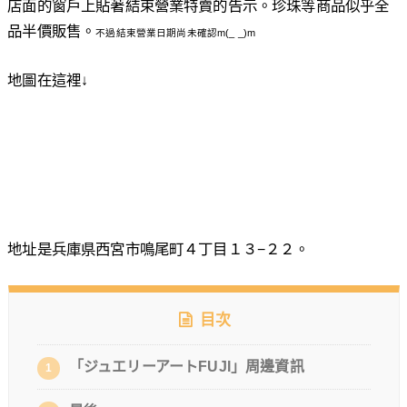
店面的窗戶上貼著結束營業特賣的告示。珍珠等商品似乎全
品半價販售。
不過結束營業日期尚未確認m(_ _)m
地圖在這裡↓
地址是兵庫県西宮市鳴尾町４丁目１３−２２。
目次
「ジュエリーアートFUJI」周邊資訊
1