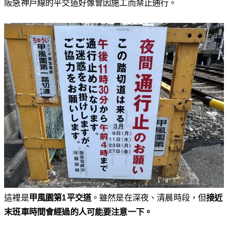
阪急神戶線的平交道好像會因施工而禁止通行。
這裡是
甲風園第1平交道
。雖然是在深夜、清晨時段，但
接近
末班車時間會經過的人可能要注意一下。