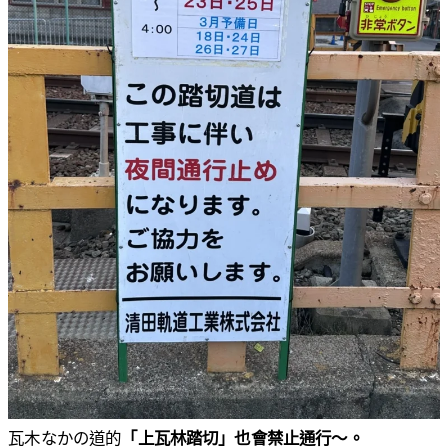
瓦木なかの道的
「上瓦林踏切」也會禁止通行～。