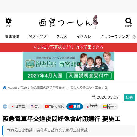
search
設定
情報提供
開店・閉店
グルメ
イベカレ
にしつーフレンズ
LINEで写真送るだけでPR記事できる
HOME
話題
阪急電車の踏切が夜間通行止めになるみたい。工事する
2026.03.09
話題
မြန်မာ
नेपाली
日本語
EN
Tiếng Việt
繁體
阪急電車平交道夜間好像會封閉通行 要施工
本頁為自動翻譯。請參考日語原文以獲得正確資訊。