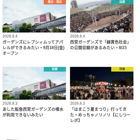
開店・閉店
話題
2026.8.4
2026.8.4
ガーデンズにレプシィムってアパ
西宮ガーデンズで「緑黄色社会」
レルができるみたい。9月18日(金)
の公開収録があるみたい。8/23
オープン
話題
特集
2026.8.3
2026.8.3
あした阪急西宮ガーデンズの噴水
「はまこう夏まつり」行ってき
が利用できないみたい
た。めっちゃノリノリ【にしつー
レポ】