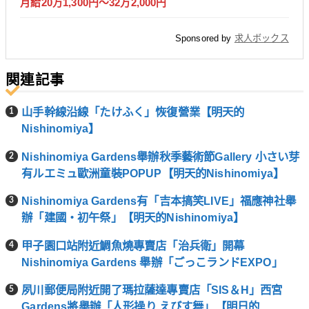
月給20万1,300円～32万2,000円
Sponsored by
求人ボックス
関連記事
山手幹線沿線「たけふく」恢復營業【明天的
Nishinomiya】
Nishinomiya Gardens舉辦秋季藝術節Gallery 小さい芽
有ルエミュ歐洲童裝POPUP【明天的Nishinomiya】
Nishinomiya Gardens有「吉本搞笑LIVE」福應神社舉
辦「建國・初午祭」【明天的Nishinomiya】
甲子園口站附近鯛魚燒專賣店「治兵衛」開幕
Nishinomiya Gardens 舉辦「ごっこランドEXPO」
夙川郵便局附近開了瑪拉薩達專賣店「SIS＆H」西宮
Gardens將舉辦「人形操り えびす舞」【明日的