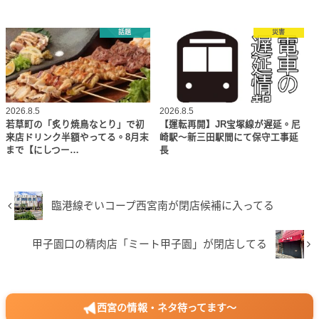
話題
災害
2026.8.5
2026.8.5
若草町の「炙り焼鳥なとり」で初
【運転再開】JR宝塚線が遅延。尼
来店ドリンク半額やってる。8月末
崎駅～新三田駅間にて保守工事延
まで【にしつー…
長
臨港線ぞいコープ西宮南が閉店候補に入ってる
甲子園口の精肉店「ミート甲子園」が閉店してる
西宮の情報・ネタ待ってます〜