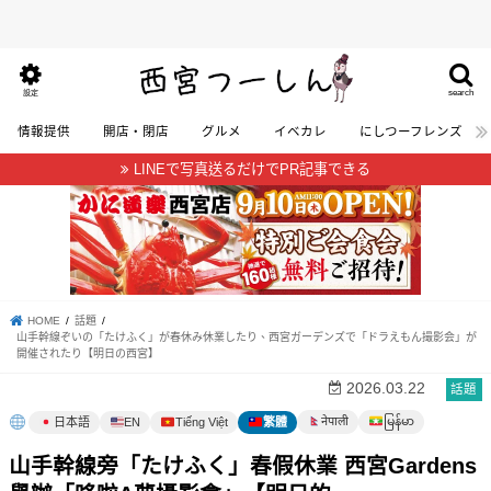
search
設定
情報提供
開店・閉店
グルメ
イベカレ
にしつーフレンズ
LINEで写真送るだけでPR記事できる
HOME
話題
山手幹線ぞいの「たけふく」が春休み休業したり、西宮ガーデンズで「ドラえもん撮影会」が
開催されたり【明日の西宮】
2026.03.22
話題
မြန်မာ
नेपाली
日本語
EN
Tiếng Việt
繁體
山手幹線旁「たけふく」春假休業 西宮Gardens