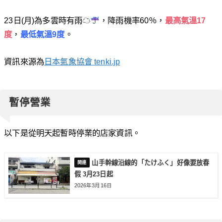
23日(月)為多雲時有雨☁
，降雨機率60％，
最高氣溫17
度
，
最低氣溫9度
。
資訊來源為
日本氣象協會 tenki.jp
暫停營業
以下是從明天起暫時停業的店家資訊。
山手幹線沿線的「たけふく」好像要放春
假 3月23日起
2026年3月16日