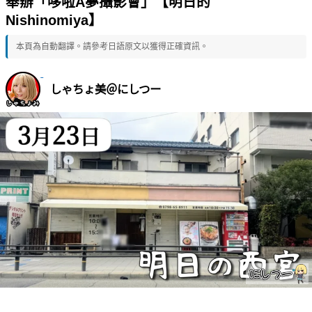
舉辦「哆啦A夢攝影會」【明日的
Nishinomiya】
本頁為自動翻譯。請參考日語原文以獲得正確資訊。
しゃちょ美＠にしつー