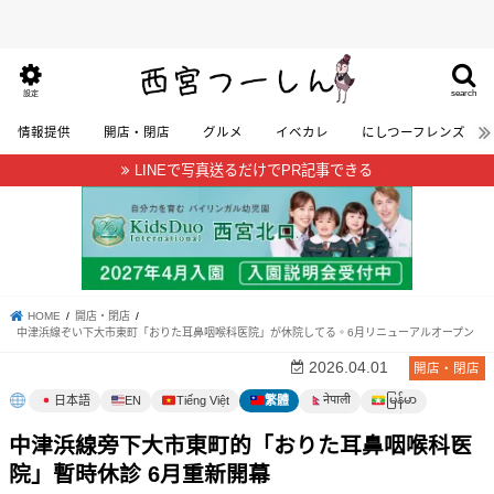
search
設定
情報提供
開店・閉店
グルメ
イベカレ
にしつーフレンズ
LINEで写真送るだけでPR記事できる
HOME
開店・閉店
中津浜線ぞい下大市東町「おりた耳鼻咽喉科医院」が休院してる。6月リニューアルオープン
2026.04.01
開店・閉店
မြန်မာ
नेपाली
日本語
EN
Tiếng Việt
繁體
中津浜線旁下大市東町的「おりた耳鼻咽喉科医
院」暫時休診 6月重新開幕