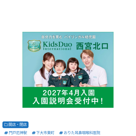
開店・閉店
門戸厄神駅
下大市東町
おりた耳鼻咽喉科医院