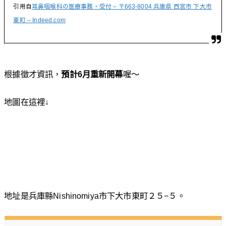
引用自
耳鼻咽喉科の医療事務・受付 – 〒663-8004 兵庫県 西宮市 下大市
東町 – Indeed.com
根據徵才資訊，
預計6月重新開幕
喔～
地圖在這裡↓
地址是兵庫縣Nishinomiya市下大市東町２５−５。