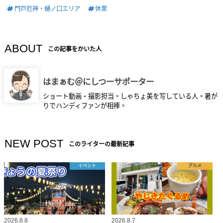
門戸厄神・樋ノ口エリア
休業
ABOUT
この記事をかいた人
はまぁむ＠にしつーサポーター
ショート動画・撮影担当。しゃちょ美を写している人。暑が
りでハンディファンが相棒。
NEW POST
このライターの最新記事
イベント
グルメ
2026.8.8
2026.8.7