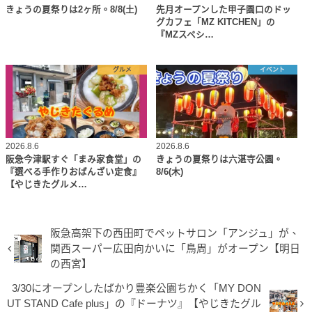
きょうの夏祭りは2ヶ所。8/8(土)
先月オープンした甲子園口のドッ
グカフェ「MZ KITCHEN」の
『MZスペシ…
グルメ
イベント
2026.8.6
2026.8.6
阪急今津駅すぐ「まみ家食堂」の
きょうの夏祭りは六湛寺公園。
『選べる手作りおばんざい定食』
8/6(木)
【やじきたグルメ…
阪急高架下の西田町でペットサロン「アンジュ」が、
関西スーパー広田向かいに「鳥周」がオープン【明日
の西宮】
3/30にオープンしたばかり豊楽公園ちかく「MY DON
UT STAND Cafe plus」の『ドーナツ』【やじきたグル