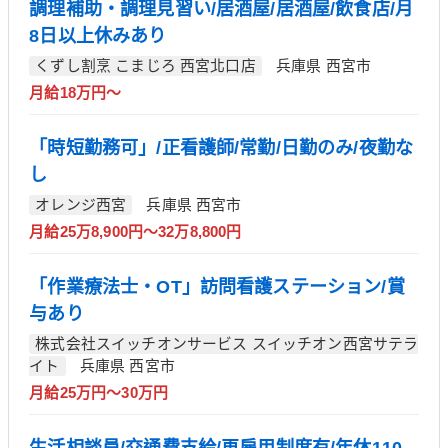
調理補助・調理見習い/居酒屋/居酒屋/飲食店/月
8日以上休みあり
くずし割烹 こまじろ 西宮北口店
兵庫県 西宮市
月給18万円～
「時短勤務可」/正看護師/常勤/日勤のみ/夜勤な
し
オレンジ西宮
兵庫県 西宮市
月給25万8,900円～32万8,800円
「作業療法士・OT」訪問看護ステーション/賞
与あり
株式会社スイッチオンサービス スイッチオン西宮サテラ
イト
兵庫県 西宮市
月給25万円～30万円
生活相談員/交通費支給/再雇用制度有/年休110