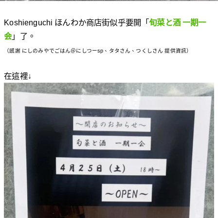
Koshienguchi ほんわか商店街似乎要開「
旬菜と酒 一期一
会
」了。
（感謝 にしのみやでごはん＠にしつーsp、タタさん、つくしさん 提供資訊）
在這裡↓