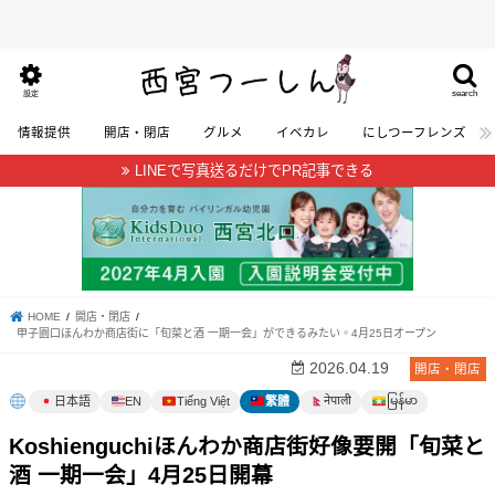
search
設定
情報提供
開店・閉店
グルメ
イベカレ
にしつーフレンズ
LINEで写真送るだけでPR記事できる
HOME
開店・閉店
甲子園口ほんわか商店街に「旬菜と酒 一期一会」ができるみたい。4月25日オープン
2026.04.19
開店・閉店
မြန်မာ
नेपाली
日本語
EN
Tiếng Việt
繁體
Koshienguchiほんわか商店街好像要開「旬菜と
酒 一期一会」4月25日開幕