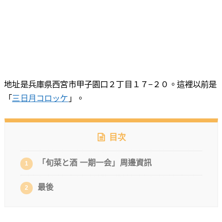
地址是兵庫県西宮市甲子園口２丁目１７−２０。這裡以前是
「
三日月コロッケ
」。
目次
「旬菜と酒 一期一会」周邊資訊
1
最後
2