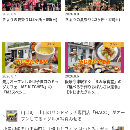
2026.8.9
2026.8.8
きょうの夏祭りは2ヶ所。8/9(日)
きょうの夏祭りは2ヶ所。8/8(土)
グルメ
グルメ
2026.8.7
2026.8.6
先月オープンした甲子園口のドッ
阪急今津駅すぐ「まみ家食堂」の
グカフェ「MZ KITCHEN」の
『選べる手作りおばんざい定食』
『MZスペシ…
【やじきたグルメ…
山口町上山口のサンドイッチ専門店「HACO」がオー
プンしてる。グルメ写真みせる
小曽根線ぞい里中町に「焼肉＆ワイン はつとみ」がオ