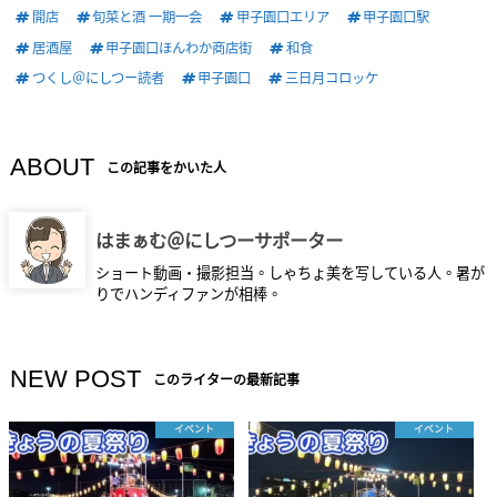
開店
旬菜と酒 一期一会
甲子園口エリア
甲子園口駅
居酒屋
甲子園口ほんわか商店街
和食
つくし＠にしつー読者
甲子園口
三日月コロッケ
ABOUT
この記事をかいた人
はまぁむ＠にしつーサポーター
ショート動画・撮影担当。しゃちょ美を写している人。暑が
りでハンディファンが相棒。
NEW POST
このライターの最新記事
イベント
イベント