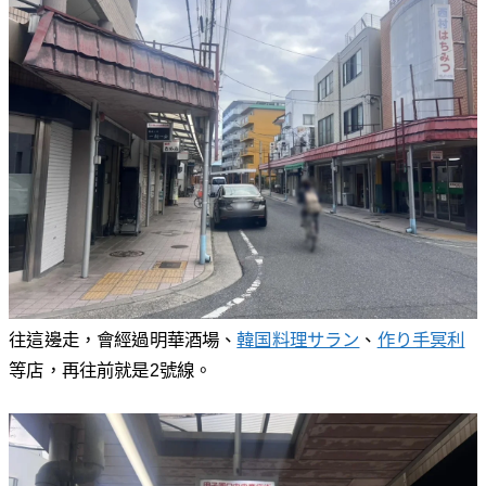
往這邊走，會經過明華酒場、
韓国料理サラン
、
作り手冥利
等店，再往前就是2號線。