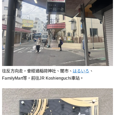
往反方向走，會經過稲荷神社、闇市、
はるいろ
、
FamilyMart等，前往JR Koshienguchi車站。