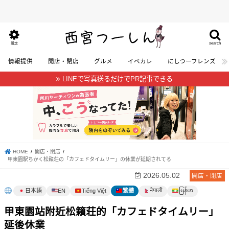
search
設定
情報提供
開店・閉店
グルメ
イベカレ
にしつーフレンズ
LINEで写真送るだけでPR記事できる
HOME
開店・閉店
甲東園駅ちかく松籟荘の「カフェドタイムリー」の休業が延期されてる
2026.05.02
開店・閉店
မြန်မာ
नेपाली
日本語
EN
Tiếng Việt
繁體
甲東園站附近松籟荘的「カフェドタイムリー」
延後休業