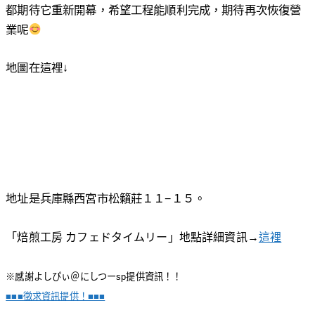
都期待它重新開幕，希望工程能順利完成，期待再次恢復營
業呢
地圖在這裡↓
地址是兵庫縣西宮市松籟莊１１−１５。
「焙煎工房 カフェドタイムリー」地點詳細資訊→
這裡
※感謝よしぴぃ＠にしつーsp提供資訊！！
■■■徵求資訊提供！■■■