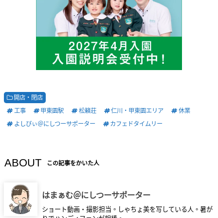
開店・閉店
工事
甲東園駅
松籟荘
仁川・甲東園エリア
休業
よしぴぃ＠にしつーサポーター
カフェドタイムリー
ABOUT
この記事をかいた人
はまぁむ＠にしつーサポーター
ショート動画・撮影担当。しゃちょ美を写している人。暑が