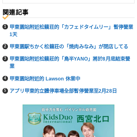
関連記事
甲東園站附近松籟荘的「カフェドタイムリー」暫停營業
1天
甲東園駅ちかく松籟荘の「焼肉みなみ」が閉店してる
甲東園站附近松籟莊的「鳥半YANO」將於8月底結束營
業
甲東園站附近的 Lawson 休業中
アプリ甲東的立體停車場全部暫停營業至2月28日