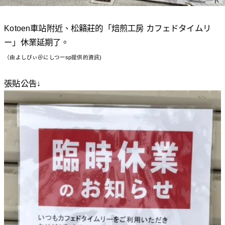
Kotoen車站附近、松籟莊的「焙煎工房 カフェドタイムリ
ー」休業延期了。
（由よしぴぃ＠にしつーsp提供的資訊)
張貼公告↓