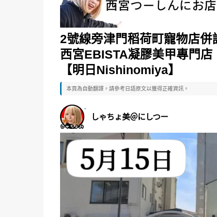
2號線旁津門稻荷町寵物店併設咖
西宮EBISTA凝膠美甲專門店「Ni
【明日Nishinomiya】
本頁為自動翻譯。請參考日語原文以獲得正確資訊。
しゃちょ美＠にしつー