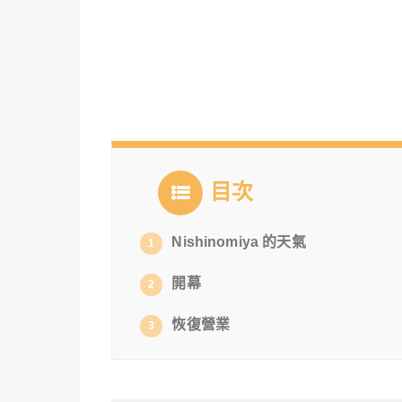
目次
Nishinomiya 的天氣
1
開幕
2
恢復營業
3