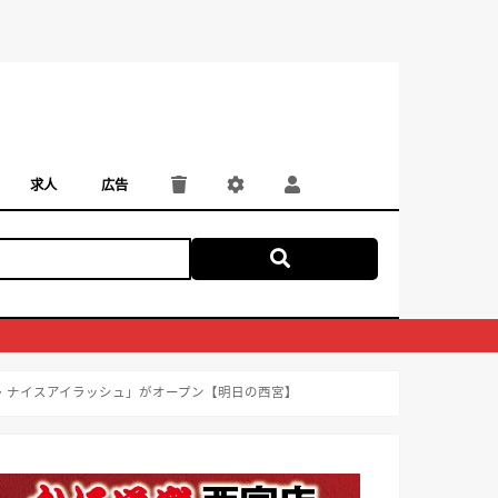
求人
広告
パート・アルバイト
正社員・契約社員
にしつー広告
広告掲載
ル・ナイスアイラッシュ」がオープン【明日の西宮】