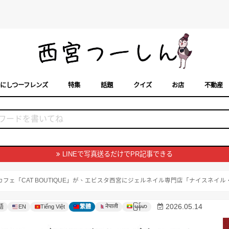
にしつーフレンズ
特集
話題
クイズ
お店
不動産
トカレンダー
「西宮スポット」に載せるには？
まちなみ
LINEで写真送るだけでPR記事できる
フェ「CAT BOUTIQUE」が、エビスタ西宮にジェルネイル専門店「ナイスネイ
မြန်မာ
2026.05.14
नेपाली
語
EN
Tiếng Việt
繁體