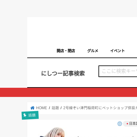
開店・閉店
グルメ
イベント
西宮の開店・閉店まとめ（日付順）
西宮市のイベン
にしつー記事検索
HOME
話題
2号線ぞい津門稲荷町にペットショップ併設カ
話題
日本