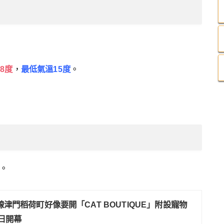
8
度
，
最低氣溫15度
。
。
線津門稻荷町好像要開「CAT BOUTIQUE」附設寵物
5日開幕