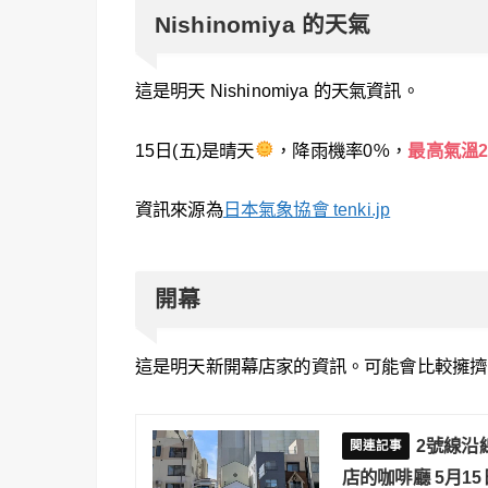
Nishinomiya 的天氣
這是明天 Nishinomiya 的天氣資訊。
15日(五)是晴天
，降雨機率0％，
最高氣溫2
資訊來源為
日本氣象協會 tenki.jp
開幕
這是明天新開幕店家的資訊。可能會比較擁擠
2號線沿
店的咖啡廳 5月1