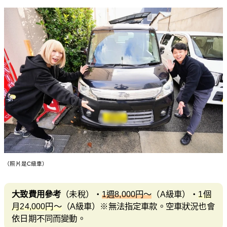
（照片是C級車）
大致費用參考
（未稅）・
1週8,000円〜
（A級車）・
1個
月24,000円〜
（A級車）※無法指定車款。空車狀況也會
依日期不同而變動。