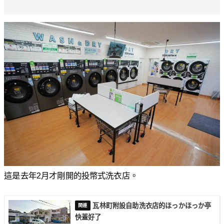
這是去年2月才剛開的投幣式洗衣店。
瓦林町附設自助洗衣店的ほっかほっか亭
快蓋好了