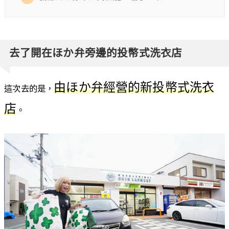
去了開在ほか弁旁邊的投幣式洗衣店
由ほか弁經營的新投幣式洗衣
這次去的是，
店
。