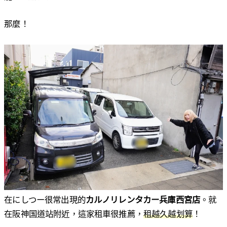
那麼！
在にしつー很常出現的
カルノリレンタカー兵庫西宮店
。就
在阪神国道站附近，這家租車很推薦，
租越久越划算
！