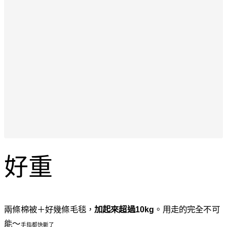
好重
兩條棉被＋好幾條毛毯，
加起來超過10kg
。用走的完全不可
能〜
手指都快斷了