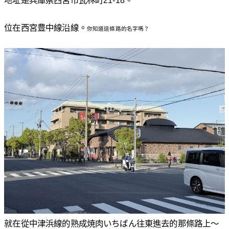
位在西宮豊中線沿線。
你知道這條路的名字嗎？
就在從中津浜線的熟成焼肉いちばん往東進去的那條路上〜