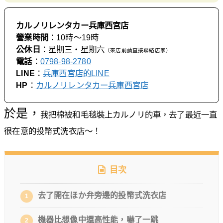
カルノリレンタカー兵庫西宮店
營業時間
：10時〜19時
公休日
：星期三・星期六
（來店前請直接聯絡店家）
電話
：
0798-98-2780
LINE
：
兵庫西宮店的LINE
HP
：
カルノリレンタカー兵庫西宮店
於是，
我把棉被和毛毯裝上カルノリ的車，去了最近一直
很在意的投幣式洗衣店〜！
目次
去了開在ほか弁旁邊的投幣式洗衣店
1
機器比想像中還高性能，嚇了一跳
2