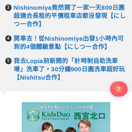
Nishinomiya竟然開了一家一天800日圓
超適合長租的平價租車店都沒發現【にし
つー合作】
開車去！從Nishinomiya出發1小時內可
到的4個體驗景點【にしつー合作】
我去Lopia前新開的「計時制自助洗車
場」洗車了。30分鐘900日圓洗車超好玩
【Nishitsu合作】
?