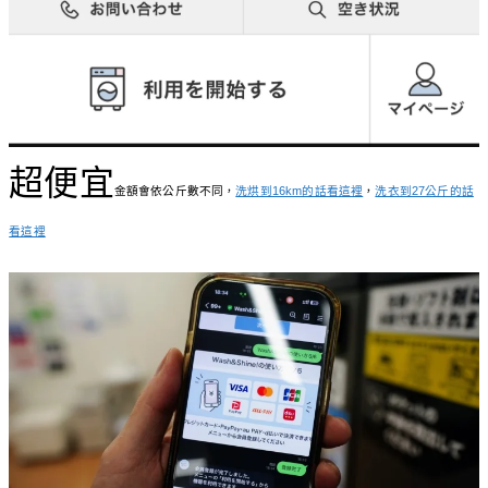
超便宜
金額會依公斤數不同，
洗烘到16km的話看這裡
，
洗衣到27公斤的話
看這裡