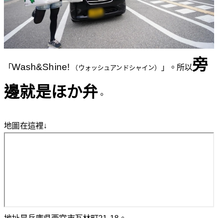
旁
Wash&Shine!
「
」。所以
（ウォッシュアンドシャイン）
邊就是ほか弁
。
地圖在這裡↓
地址是兵庫県西宮市瓦林町21-18。