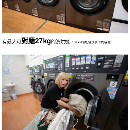
對應27kg
有最大可
的洗烘機，
※27kg是僅洗衣時的容量