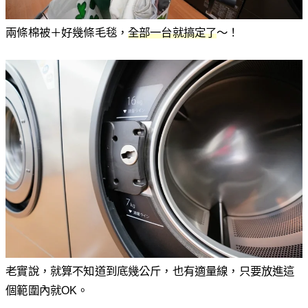
兩條棉被＋好幾條毛毯，
全部一台就搞定了
〜！
老實說，就算不知道到底幾公斤，也有適量線，只要放進這
個範圍內就OK。