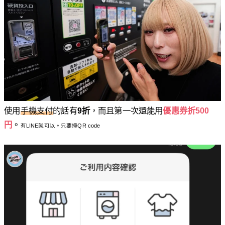
使用
手機支付
的話有
9折
，而且第一次還能用
優惠券折500
円
。
有LINE就可以。只要掃QR code