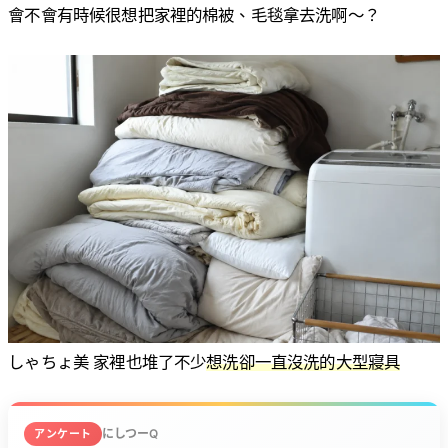
會不會有時候很想把家裡的棉被、毛毯拿去洗啊〜？
しゃちょ美 家裡也堆了不少
想洗卻一直沒洗的大型寢具
にしつーQ
アンケート