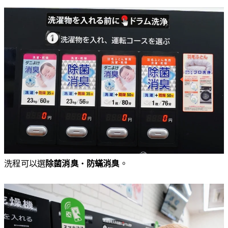
洗程可以選
除菌消臭
・
防蟎消臭
。