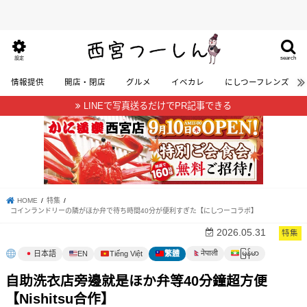
search
設定
情報提供
開店・閉店
グルメ
イベカレ
にしつーフレンズ
LINEで写真送るだけでPR記事できる
HOME
特集
コインランドリーの隣がほか弁で待ち時間40分が便利すぎた【にしつーコラボ】
2026.05.31
特集
မြန်မာ
नेपाली
日本語
EN
Tiếng Việt
繁體
自助洗衣店旁邊就是ほか弁等40分鐘超方便
【Nishitsu合作】