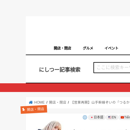
開店・閉店
グルメ
イベント
西宮の開店・閉店まとめ（日付順）
西宮市のイベン
にしつー記事検索
HOME
開店・閉店
【営業再開】山手幹線ぞいの「つるか
開店・閉店
日本語
EN
Tiến