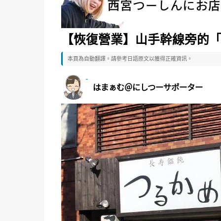
【恢復營業】山手幹線旁的
本頁為自動翻譯。請參考日語原文以獲得正確資訊。
はまぁむ＠にしつーサポーター