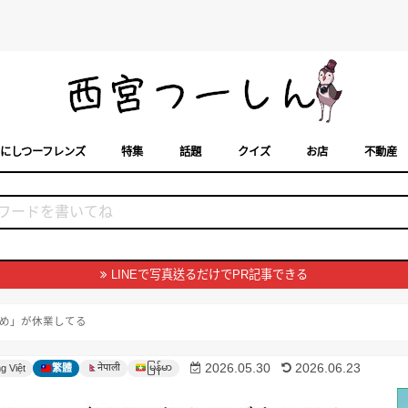
にしつーフレンズ
特集
話題
クイズ
お店
不動産
トカレンダー
「西宮スポット」に載せるには？
まちなみ
LINEで写真送るだけでPR記事できる
め」が休業してる
မြန်မာ
2026.05.30
2026.06.23
नेपाली
g Việt
繁體