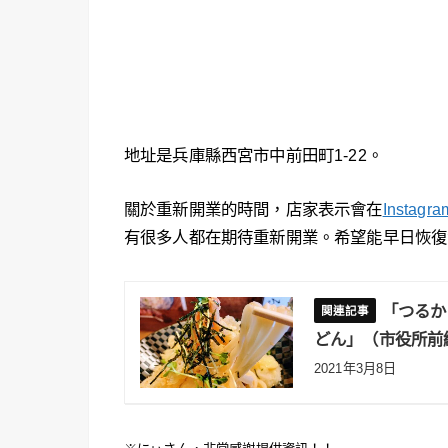
地址是兵庫縣西宮市中前田町1-22。
關於重新開業的時間，店家表示會在
Instagra
有很多人都在期待重新開業。希望能早日恢復
「つるか
どん」（市役所前
2021年3月8日