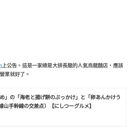
m
上公告。這是一家總是大排長龍的人氣烏龍麵店，應該
營業就好了。
め」の「海老と揚げ餅のぶっかけ」と「卵あんかけう
線山手幹線の交差点）【にしつーグルメ】