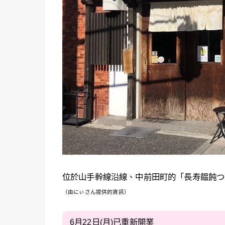
位於山手幹線沿線、中前田町的「長寿饂飩つ
（由にぃさん提供的資訊）
6月22日(月)已重新開業