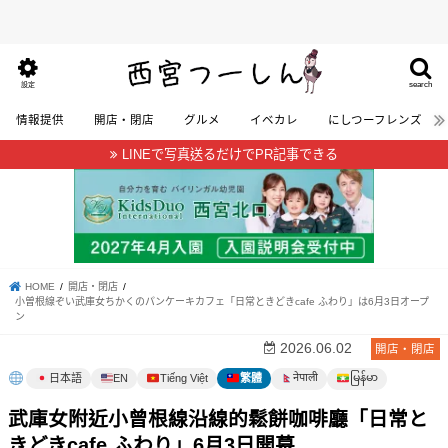
search
設定
情報提供
開店・閉店
グルメ
イベカレ
にしつーフレンズ
LINEで写真送るだけでPR記事できる
HOME
開店・閉店
小曽根線ぞい武庫女ちかくのパンケーキカフェ「日常ときどきcafe ふわり」は6月3日オープ
ン
2026.06.02
開店・閉店
မြန်မာ
नेपाली
日本語
EN
Tiếng Việt
繁體
武庫女附近小曾根線沿線的鬆餅咖啡廳「日常と
きどきcafe ふわり」6月3日開幕