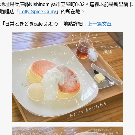
地址是兵庫縣Nishinomiya市笠屋町8-32。這裡以前是斯里蘭卡
咖哩店「
Lofty Spice Curry
」的所在地。
「日常ときどきcafe ふわり」地點詳細→
上一篇文章