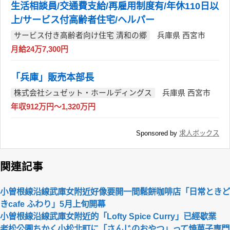
生活相談員/交通費支給/再雇用制度有/年休110日以
上/サービス付高齢者住宅/ヘルパー
サービス付き高齢者向け住宅 清和の郷
兵庫県 西宮市
月給24万7,300円
「兵庫」販売本部長
株式会社シュゼット・ホールディングス
兵庫県 西宮市
年収912万円～1,320万円
Sponsored by
求人ボックス
関連記事
小曽根線沿線武庫女附近好像要開一間鬆餅咖啡店「日常ときど
きcafe ふわり」5月上旬開幕
小曽根線沿線武庫女附近的「Lofty Spice Curry」已經歇業
老松公園ちかく小松北町に「さんじのおやつ」って焼菓子専門