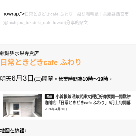
nowrap;”>
日常ときどきcafe ふわり｜鬆餅咖啡廳｜兵庫縣西宮市
(@nichijou_tokidoki_cafe.fuwari)分享的貼文
鬆餅與水果專賣店
日常ときどきcafe ふわり
6月3日
明天
開幕
。⁡營業時間為
10時～19時
。
(三)
小曽根線沿線武庫女附近好像要開一間鬆餅
咖啡店「日常ときどきcafe ふわり」5月上旬開幕
2026年4月30日
地圖在這裡↓