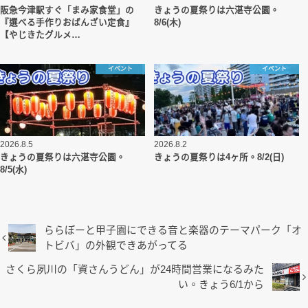
阪急今津駅すぐ「まみ家食堂」の
きょうの夏祭りは六湛寺公園。
『選べる手作りおばんざい定食』
8/6(木)
【やじきたグルメ…
イベント
イベント
2026.8.5
2026.8.2
きょうの夏祭りは六湛寺公園。
きょうの夏祭りは4ヶ所。8/2(日)
8/5(水)
ららぽーと甲子園にできる音と楽器のテーマパーク「オ
トビバ」の外観できあがってる
さくら夙川の「資さんうどん」が24時間営業になるみた
い。きょう6/1から