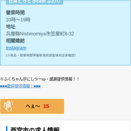
日常ときどきcafe ふわり
營業時間
10時～19時
地址
兵庫縣Nishinomiya市笠屋町8-32
相關連結
Instagram
(※商品、營業時間等最新資訊請直接向店家確認)
※ふくちゃん＠にしつーsp，感謝提供情報！！
■■■歡迎提供情報！■■■
15
へぇ〜
西宮市の求人情報