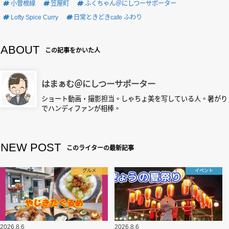
小曽根線
笠屋町
ふくちゃん＠にしつーサポーター
Lofty Spice Curry
日常ときどきcafe ふわり
ABOUT
この記事をかいた人
はまぁむ＠にしつーサポーター
ショート動画・撮影担当。しゃちょ美を写している人。暑がり
でハンディファンが相棒。
NEW POST
このライターの最新記事
グルメ
イベント
2026.8.6
2026.8.6