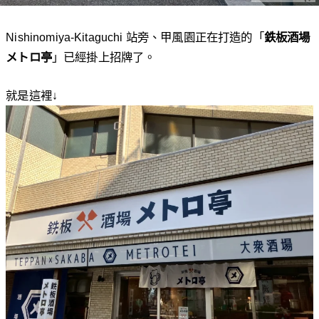
Nishinomiya-Kitaguchi 站旁、甲風園正在打造的「
鉄板酒場
メトロ亭
」已經掛上招牌了。
就是這裡↓