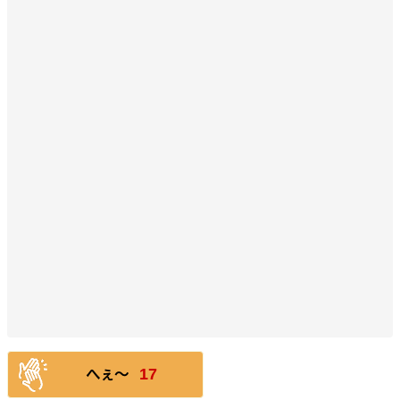
17
へぇ〜