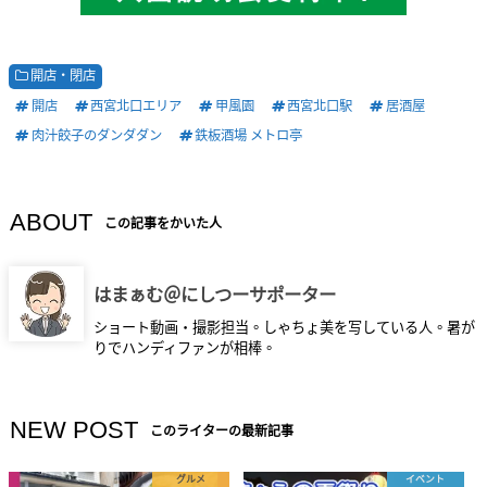
開店・閉店
開店
西宮北口エリア
甲風園
西宮北口駅
居酒屋
肉汁餃子のダンダダン
鉄板酒場 メトロ亭
ABOUT
この記事をかいた人
はまぁむ＠にしつーサポーター
ショート動画・撮影担当。しゃちょ美を写している人。暑が
りでハンディファンが相棒。
NEW POST
このライターの最新記事
グルメ
イベント