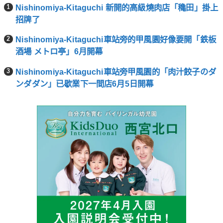
Nishinomiya-Kitaguchi 新開的高級燒肉店「穐田」掛上
招牌了
Nishinomiya-Kitaguchi車站旁的甲風園好像要開「鉄板
酒場 メトロ亭」6月開幕
Nishinomiya-Kitaguchi車站旁甲風園的「肉汁餃子のダ
ンダダン」已歇業下一間店6月5日開幕