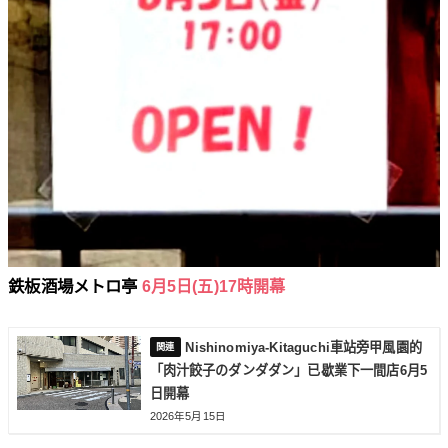
鉄板酒場メトロ亭
6月5日(五)17時開幕
Nishinomiya-Kitaguchi車站旁甲風園的
「肉汁餃子のダンダダン」已歇業下一間店6月5
日開幕
2026年5月15日