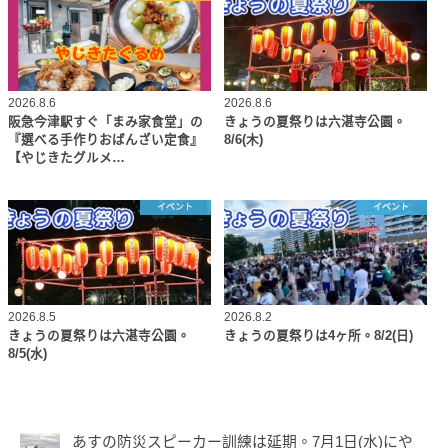
2026.8.6
2026.8.6
阪急今津駅すぐ「まみ家食堂」の
きょうの夏祭りは六湛寺公園。
『選べる手作りおばんざい定食』
8/6(木)
【やじきたグルメ…
イベント
イベント
2026.8.5
2026.8.2
きょうの夏祭りは六湛寺公園。
きょうの夏祭りは4ヶ所。8/2(日)
8/5(水)
あすの防災スピーカー訓練は延期。7月1日(水)にや