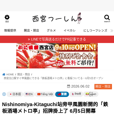
search
設定
情報提供
開店・閉店
グルメ
イベカレ
にしつーフレンズ
LINEで写真送るだけでPR記事できる
HOME
開店・閉店
西宮北口駅すぐ甲風園にできる「鉄板酒場メトロ亭」に看板ついてる。6月5日オープン
2026.06.02
開店・閉店
မြန်မာ
नेपाली
日本語
EN
Tiếng Việt
繁體
Nishinomiya-Kitaguchi站旁甲風園新開的「鉄
板酒場メトロ亭」招牌掛上了 6月5日開幕