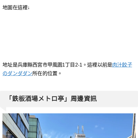
地圖在這裡↓
地址是兵庫縣西宮市甲風園1丁目2-1。這裡以前是
肉汁餃子
のダンダダン
所在的位置。
「鉄板酒場メトロ亭」周邊資訊