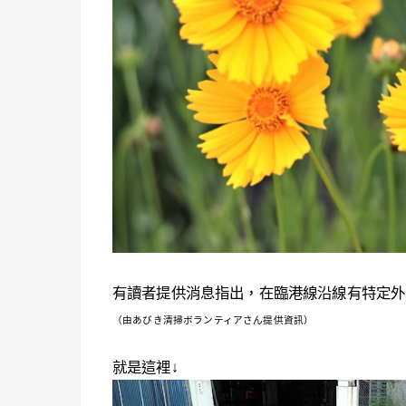
有讀者提供消息指出，在臨港線沿線有特定外
（由あびき清掃ボランティアさん提供資訊）
就是這裡↓