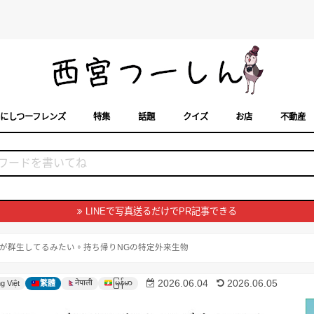
にしつーフレンズ
特集
話題
クイズ
お店
不動産
トカレンダー
「西宮スポット」に載せるには？
まちなみ
LINEで写真送るだけでPR記事できる
が群生してるみたい。持ち帰りNGの特定外来生物
မြန်မာ
2026.06.04
2026.06.05
नेपाली
g Việt
繁體