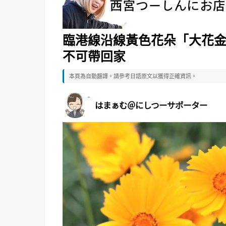
臨港線沿線黃色花朵「大花
不可帶回家
本頁為自動翻譯。請參考日語原文以獲得正確資訊。
はまぁむ＠にしつーサポーター