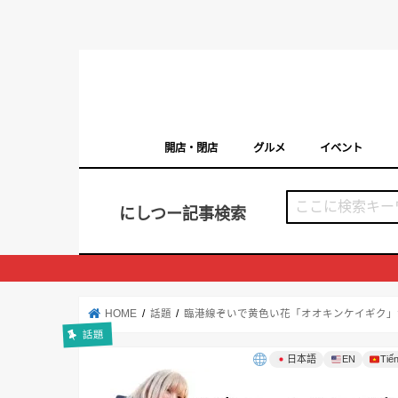
開店・閉店
グルメ
イベント
西宮の開店・閉店まとめ（日付順）
西宮市のイベン
にしつー記事検索
HOME
話題
臨港線ぞいで黄色い花「オオキンケイギク」
話題
日本語
EN
Tiến