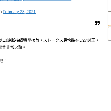
)
February 28, 2021
以13連勝持續穩坐榜首。ストークス最快將在3/27封王。
定會非常火熱。
吧！