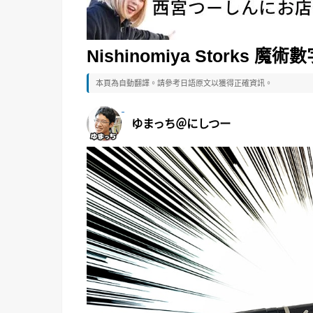
Nishinomiya Storks 魔
本頁為自動翻譯。請參考日語原文以獲得正確資訊。
ゆまっち＠にしつー