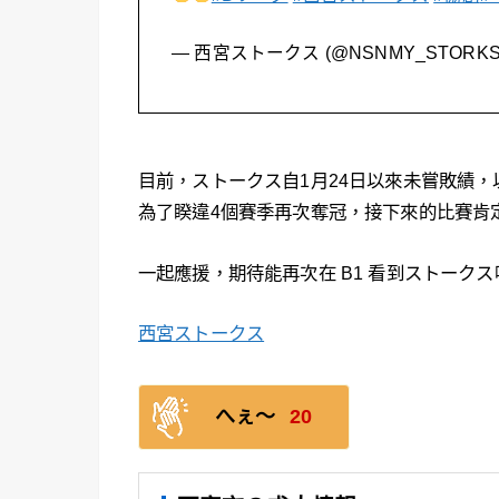
— 西宮ストークス (@NSNMY_STORKS
目前，ストークス自1月24日以來未嘗敗績，
為了睽違4個賽季再次奪冠，接下來的比賽肯
一起應援，期待能再次在 B1 看到ストークス
西宮ストークス
へぇ〜
20