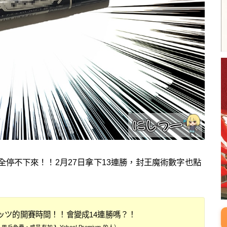
全停不下來！！2月27日拿下13連勝，封王魔術數字也點
ッツ的開賽時間！！會變成14連勝嗎？！
ile 用戶免費，或是有加入 Yahoo! Premium 的人）