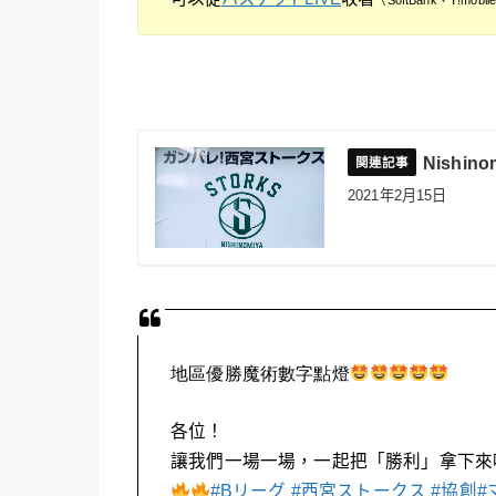
Nishin
2021年2月15日
地區優勝魔術數字點燈
各位！
讓我們一場一場，一起把「勝利」拿下來
#Bリーグ
#西宮ストークス
#協創
#