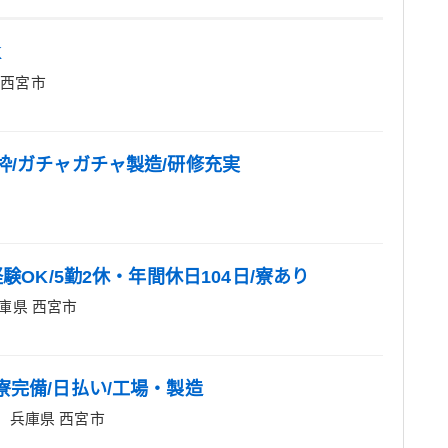
K
 西宮市
枠/ガチャガチャ製造/研修充実
験OK/5勤2休・年間休日104日/寮あり
庫県 西宮市
寮完備/日払い/工場・製造
兵庫県 西宮市