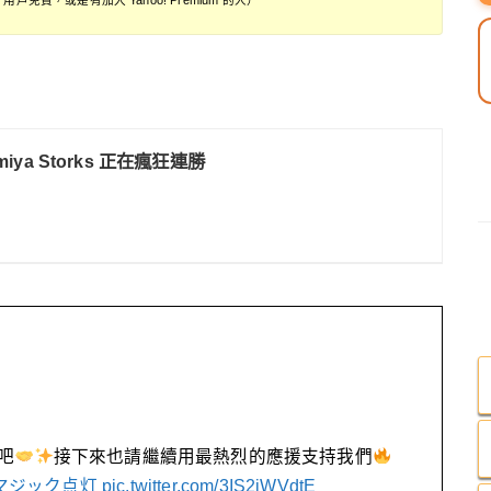
omiya Storks 正在瘋狂連勝
吧
接下來也請繼續用最熱烈的應援支持我們
マジック点灯
pic.twitter.com/3IS2iWVdtE