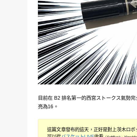
目前在 B2 排名第一的西宮ストークス氣勢完
亮為16。
這篇文章發布的這天，正好是對上茨木ロボ
可以從
バスケットLIVE
收看
（SoftBank、Y!mob