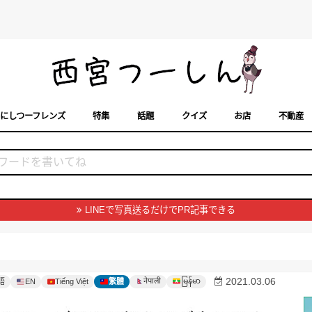
にしつーフレンズ
特集
話題
クイズ
お店
不動産
トカレンダー
「西宮スポット」に載せるには？
まちなみ
LINEで写真送るだけでPR記事できる
မြန်မာ
2021.03.06
नेपाली
語
EN
Tiếng Việt
繁體