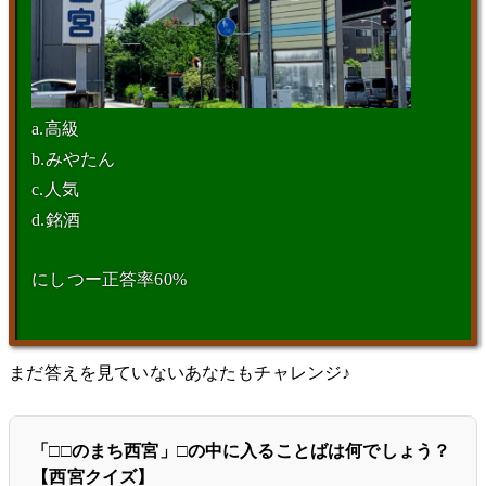
a.高級
b.みやたん
c.人気
d.銘酒
にしつー正答率60%
まだ答えを見ていないあなたもチャレンジ♪
「□□のまち西宮」□の中に入ることばは何でしょう？
【西宮クイズ】