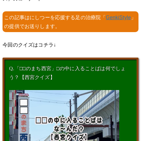
この記事はにしつーを応援する足の治療院「
GenkiStyle
」
の提供でお送りします。
今回のクイズはコチラ↓
Q.「□□のまち西宮」□の中に入ることばは何でしょ
う？【西宮クイズ】