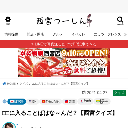
search
設定
情報提供
開店・閉店
グルメ
イベカレ
にしつーフレンズ
LINEで写真送るだけでPR記事できる
HOME
クイズ
□□に入ることばはな～んだ？【西宮クイズ】
2021.04.27
クイズ
မြန်မာ
नेपाली
日本語
EN
Tiếng Việt
繁體
□□に入ることばはな～んだ？【西宮クイズ】