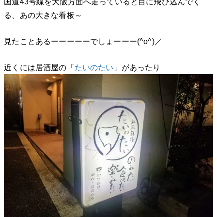
国道43号線を大阪方面へ走っていると目に飛び込んでく
る、あの大きな看板～
見たことあるーーーーーでしょーーー(^o^)／
近くには居酒屋の「
たいのたい
」があったり