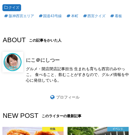
クイズ
阪神西宮エリア
国道43号線
本町
西宮クイズ
看板
ABOUT
この記事をかいた人
にこ＠にしつー
グルメ・開店閉店記事担当 生まれも育ちも西宮のみやっ
こ。 食べること、飲むことがすきなので、グルメ情報を中
心に発信している。
プロフィール
NEW POST
このライターの最新記事
特集
イベント