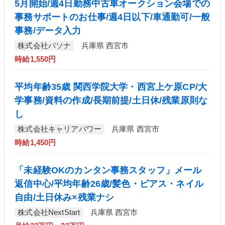
5月開始/週4日勤務中古車オークション会場での
事務サポートのお仕事/週4日以下/車通勤可/一般
事務/データ入力
株式会社パソナ
兵庫県 西宮市
時給1,550円
平均年齢35歳 関西学院大学・西宮上ケ原CP/大
学事務/資料の作成/長期前提/土日休/残業原則な
し
株式会社キャリアパワー
兵庫県 西宮市
時給1,450円
「未経験OKのカンタン事務スタッフ」メール
返信中心/平均年齢26歳/髪色・ピアス・ネイル
自由/土日休み×残業ナシ
株式会社NextStart
兵庫県 西宮市