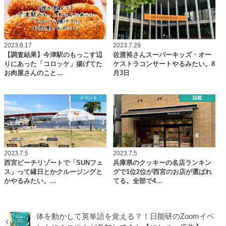
2023.8.17
2023.7.29
【調査結果】今津駅のもっこす辺
佐渡裕さんスーパーキッズ・オー
りにあった「コロッケ」揚げてた
ケストラコンサートやるみたい。8
お肉屋さんのこと…
月3日
イベント
話題
2023.7.5
2023.7.5
西宮ビーチリゾートで「SUNフェ
兵庫県のクッキーの名店ランキン
ス」って縁日とかクルージングと
グで1位2位が西宮のお店が選ばれ
かやるみたい。…
てる。全部で4…
体を動かして英単語を覚える？！日能研のZoomイベ