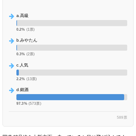
a.高級
0.2%
(1票)
b.みやたん
0.3%
(2票)
c.人気
2.2%
(13票)
d.銘酒
97.3%
(573票)
589票