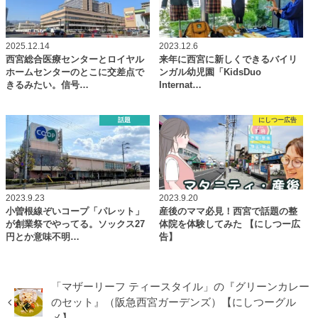
2025.12.14
2023.12.6
西宮総合医療センターとロイヤル
来年に西宮に新しくできるバイリ
ホームセンターのとこに交差点で
ンガル幼児園「KidsDuo
きるみたい。信号…
Internat…
話題
にしつー広告
2023.9.23
2023.9.20
小曽根線ぞいコープ「パレット」
産後のママ必見！西宮で話題の整
が創業祭でやってる。ソックス27
体院を体験してみた 【にしつー広
円とか意味不明…
告】
「マザーリーフ ティースタイル」の『グリーンカレー
のセット』（阪急西宮ガーデンズ）【にしつーグル
メ】