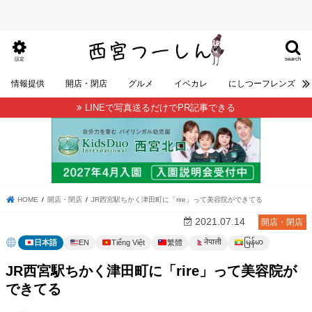
search
設定
情報提供
開店・閉店
グルメ
イベカレ
にしつーフレンズ
LINEで写真送るだけでPR記事できる
HOME
開店・閉店
JR西宮駅ちかく津田町に「rire」って美容院ができてる
2021.07.14
開店・閉店
မြန်မာ
नेपाली
日本語
EN
Tiếng Việt
繁體
JR西宮駅ちかく津田町に「rire」って美容院が
できてる