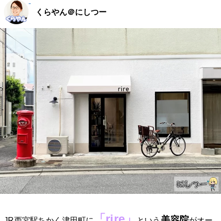
くらやん＠にしつー
「rire」
美容院
JR西宮駅ちかく津田町に
という
がオー