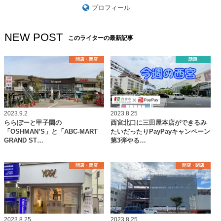
プロフィール
NEW POST
このライターの最新記事
開店・閉店
話題
2023.9.2
2023.8.25
ららぽーと甲子園の
西宮北口に三田屋本店ができるみ
「OSHMAN’S」と「ABC-MART
たいだったりPayPayキャンペーン
GRAND ST…
第3弾やる…
開店・閉店
開店・閉店
2023.8.25
2023.8.25