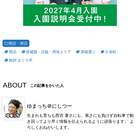
開店・閉店
開店
香櫨園・浜脇・用海エリア
酒蔵通り
久保町
鮪師 まぐろ亭
ABOUT
この記事をかいた人
ゆまっち＠にしつー
生まれも育ちも西宮 暑さにも、寒さにも負けず自転車で動
き回ってより早く情報を伝えられるように頑張ります。 よ
ろしくおねがいします。