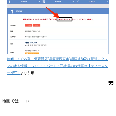
鮪師 まぐろ亭 酒蔵通店(兵庫県西宮市)調理補助及び配達スタッ
フの求人情報 ｜ バイト・パート・正社員のお仕事は【ディースタ
ーNET】
より引用
地図ではココ↓