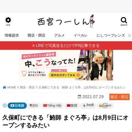
search
設定
情報提供
開店・閉店
グルメ
イベカレ
にしつーフレンズ
LINEで写真送るだけでPR記事できる
HOME
開店・閉店
久保町にできる「鮪師 まぐろ亭」は8月9日にオープンするみたい
2021.07.29
開店・閉店
မြန်မာ
नेपाली
日本語
EN
Tiếng Việt
繁體
久保町にできる「鮪師 まぐろ亭」は8月9日にオ
ープンするみたい