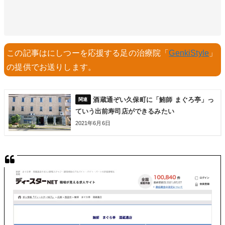
この記事はにしつーを応援する足の治療院「
GenkiStyle
」
の提供でお送りします。
酒蔵通ぞい久保町に「鮪師 まぐろ亭」っ
ていう出前寿司店ができるみたい
2021年6月6日