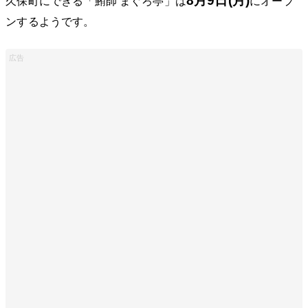
8月9日(月)
久保町にできる「鮪師 まぐろ亭」は
にオープ
ンするようです。