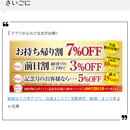
さいごに
鮪師まぐろ亭アプリ 出来ました!! | 宅配寿司 鮪師 まぐろ亭
よ
り引用