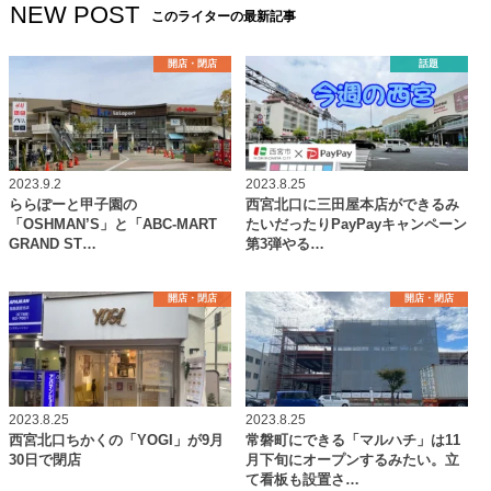
NEW POST
このライターの最新記事
開店・閉店
話題
2023.9.2
2023.8.25
ららぽーと甲子園の
西宮北口に三田屋本店ができるみ
「OSHMAN’S」と「ABC-MART
たいだったりPayPayキャンペーン
GRAND ST…
第3弾やる…
開店・閉店
開店・閉店
2023.8.25
2023.8.25
西宮北口ちかくの「YOGI」が9月
常磐町にできる「マルハチ」は11
30日で閉店
月下旬にオープンするみたい。立
て看板も設置さ…