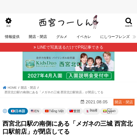
search
設定
情報提供
開店・閉店
グルメ
イベカレ
にしつーフレンズ
LINEで写真送るだけでPR記事できる
HOME
開店・閉店
西宮北口駅の南側にある「メガネの三城 西宮北口駅前店」が閉店してる
2021.08.05
開店・閉店
မြန်မာ
नेपाली
日本語
EN
Tiếng Việt
繁體
西宮北口駅の南側にある「メガネの三城 西宮北
口駅前店」が閉店してる