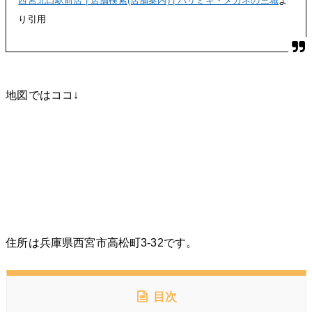
西宮北口駅前店 | 店舗検索(店舗案内) | パリミキ・メガネの三城
よ
り引用
地図ではココ↓
住所は兵庫県西宮市高松町3-32です。
目次