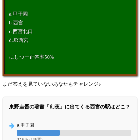
a.甲子園
b.西宮
c.西宮北口
d.JR西宮
にしつー正答率50%
まだ答えを見ていないあなたもチャレンジ♪
東野圭吾の著書「幻夜」に出てくる西宮の駅はどこ？
a.甲子園
37.6%
(146票)