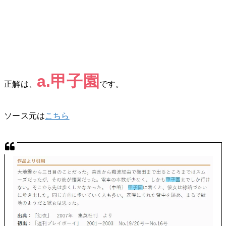
a.甲子園
正解は、
です。
ソース元は
こちら