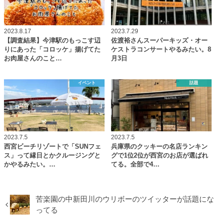
2023.8.17
2023.7.29
【調査結果】今津駅のもっこす辺
佐渡裕さんスーパーキッズ・オー
りにあった「コロッケ」揚げてた
ケストラコンサートやるみたい。8
お肉屋さんのこと…
月3日
イベント
話題
2023.7.5
2023.7.5
西宮ビーチリゾートで「SUNフェ
兵庫県のクッキーの名店ランキン
ス」って縁日とかクルージングと
グで1位2位が西宮のお店が選ばれ
かやるみたい。…
てる。全部で4…
苦楽園の中新田川のウリボーのツイッターが話題にな
ってる