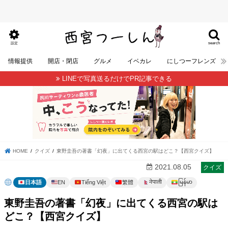
search
設定
情報提供
開店・閉店
グルメ
イベカレ
にしつーフレンズ
LINEで写真送るだけでPR記事できる
HOME
クイズ
東野圭吾の著書「幻夜」に出てくる西宮の駅はどこ？【西宮クイズ】
2021.08.05
クイズ
မြန်မာ
नेपाली
日本語
EN
Tiếng Việt
繁體
東野圭吾の著書「幻夜」に出てくる西宮の駅は
どこ？【西宮クイズ】