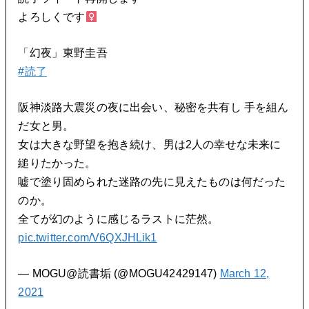
よろしくです‍
「幻夜」東野圭吾
#読了
阪神淡路大震災の夜に出会い、秘密を共有し 手を組ん
だ女と男。
女は大きな野望を抱き続け、男は2人の幸せな未来に
縋りたかった。
嘘で塗り固められた迷路の先に見えたものは何だった
のか。
全てが幻のように感じるラストに茫然。
pic.twitter.com/V6QXJHLik1
— MOGU@読書垢 (@MOGU42429147)
March 12,
2021