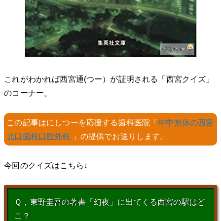
これがわかれば西宮通(つー）が証明される「西宮クイズ」
のコーナー。
この記事はにしつーを応援する歯科医院「
年中無休の西宮
北口歯科口腔外科
」の提供でお送りします。
今回のクイズはこちら↓
Ｑ，東野圭吾の著書「幻夜」に出てくる西宮の駅はど
こ？