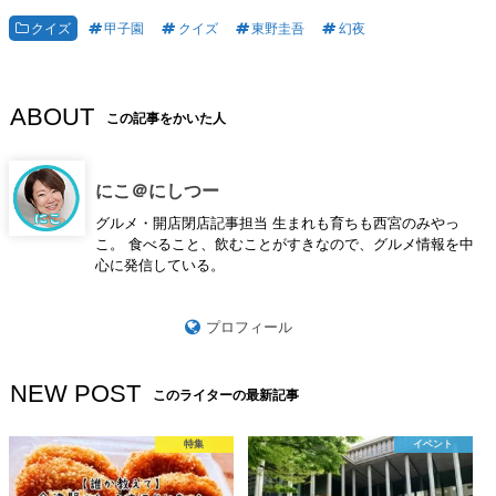
クイズ
甲子園
クイズ
東野圭吾
幻夜
ABOUT
この記事をかいた人
にこ＠にしつー
グルメ・開店閉店記事担当 生まれも育ちも西宮のみやっ
こ。 食べること、飲むことがすきなので、グルメ情報を中
心に発信している。
プロフィール
NEW POST
このライターの最新記事
特集
イベント