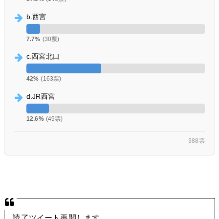
b.西宮
7.7%
(30票)
c.西宮北口
42%
(163票)
d.JR西宮
12.6%
(49票)
388票
読了ツイート再開します